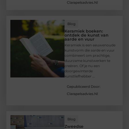
Clarapelsadvies.nl
Blog
Keramiek boeken:
ontdek de kunst van
aarde en vuur
Keramiek is een eeuwenoude
kunstvorm die aarde en vuur
combineert om prachtige,
duurzame kunstwerken te
creëren. Of je nu een
doorgewinterde
kunstliefhebber ...
Gepubliceerd Door:
Clarapelsadvies.nl
Blog
Zweedse