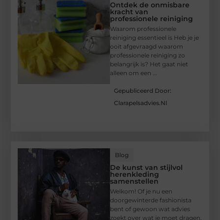
Ontdek de onmisbare
kracht van
professionele reiniging
Waarom professionele
reiniging essentieel is Heb je je
ooit afgevraagd waarom
professionele reiniging zo
belangrijk is? Het gaat niet
alleen om een ...
Gepubliceerd Door:
Clarapelsadvies.nl
Blog
De kunst van stijlvol
herenkleding
samenstellen
Welkom! Of je nu een
doorgewinterde fashionista
bent of gewoon wat advies
zoekt over wat je moet dragen,