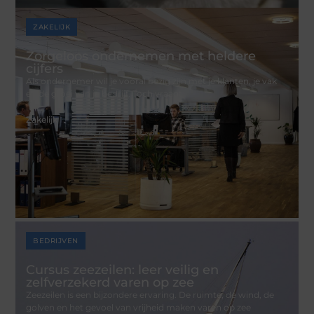
ZAKELIJK
Zorgeloos ondernemen met heldere
cijfers
Als ondernemer wil je vooral bezig zijn met je klanten, je vak
en de groei van je bedrijf. Toch vraagt
Zakelijk
BEDRIJVEN
Cursus zeezeilen: leer veilig en
zelfverzekerd varen op zee
Zeezeilen is een bijzondere ervaring. De ruimte, de wind, de
golven en het gevoel van vrijheid maken varen op zee