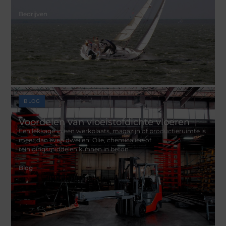
Bedrijven
BLOG
Voordelen van vloeistofdichte vloeren
Een lekkage in een werkplaats, magazijn of productieruimte is
meer dan even dweilen. Olie, chemicalien of
reinigingsmiddelen kunnen in beton
Blog