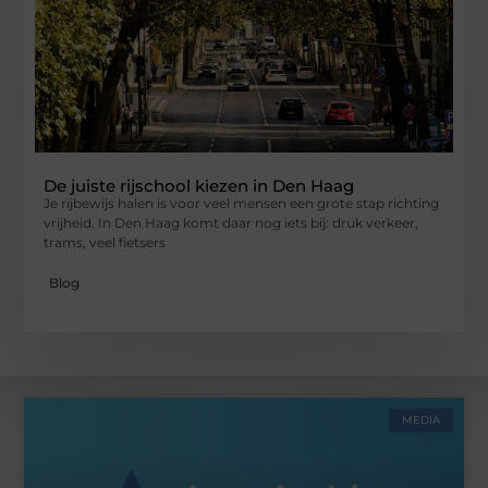
De juiste rijschool kiezen in Den Haag
Je rijbewijs halen is voor veel mensen een grote stap richting
vrijheid. In Den Haag komt daar nog iets bij: druk verkeer,
trams, veel fietsers
Blog
MEDIA