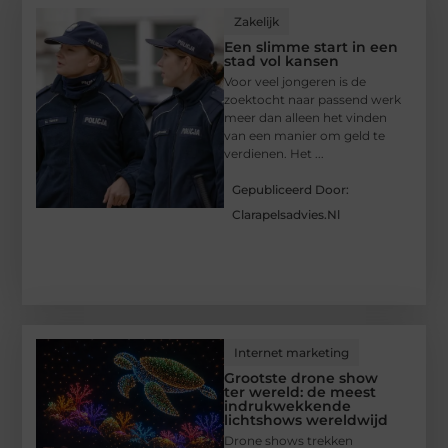
Zakelijk
Een slimme start in een
stad vol kansen
Voor veel jongeren is de
zoektocht naar passend werk
meer dan alleen het vinden
van een manier om geld te
verdienen. Het ...
Gepubliceerd Door:
Clarapelsadvies.nl
Internet marketing
Grootste drone show
ter wereld: de meest
indrukwekkende
lichtshows wereldwijd
Drone shows trekken