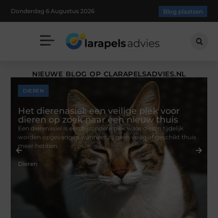
Donderdag 6 Augustus 2026
Blog plaatsen
NIEUWE BLOG OP CLARAPELSADVIES.NL
DIEREN
Het dierenasiel: een veilige plek voor
dieren op zoek naar een nieuw thuis
Een dierenasiel is een bijzondere plek waar dieren tijdelijk
B
worden opgevangen wanneer zij geen veilig of geschikt thuis
v
meer hebben.
A
Dieren