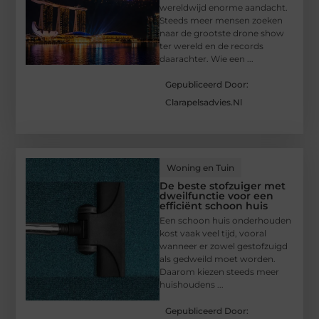
wereldwijd enorme aandacht.
Steeds meer mensen zoeken
naar de grootste drone show
ter wereld en de records
daarachter. Wie een ...
Gepubliceerd Door:
Clarapelsadvies.nl
Woning en Tuin
De beste stofzuiger met
dweilfunctie voor een
efficiënt schoon huis
Een schoon huis onderhouden
kost vaak veel tijd, vooral
wanneer er zowel gestofzuigd
als gedweild moet worden.
Daarom kiezen steeds meer
huishoudens ...
Gepubliceerd Door: