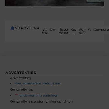
NU POPULAIR
Uit de
Dienstverlening
Beauty en
Gezondheid
Woning
Winkelen
Computer
media
verzorging
en Tuin
ADVERTENTIES
Advertenties
Hier adverteren? Meld je aan.
Omschrijving:
onderneming oprichten
Omschrijving: onderneming oprichten