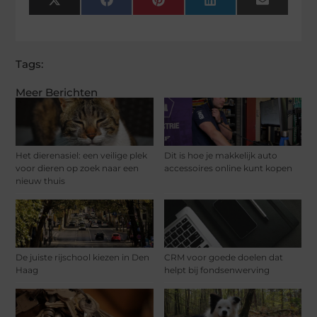
X
Facebook
Pinterest
LinkedIn
Email
(Twitter)
Tags:
Meer Berichten
Het dierenasiel: een veilige plek
Dit is hoe je makkelijk auto
voor dieren op zoek naar een
accessoires online kunt kopen
nieuw thuis
De juiste rijschool kiezen in Den
CRM voor goede doelen dat
Haag
helpt bij fondsenwerving