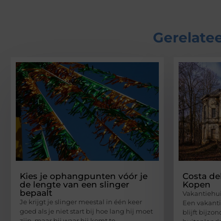
Gerelatee
Kies je ophangpunten vóór je
Costa de
de lengte van een slinger
Kopen
bepaalt
Vakantiehui
Je krijgt je slinger meestal in één keer
Een vakanti
goed als je niet start bij hoe lang hij moet
blijft bijzo
zijn, maar bij waar hij komt te