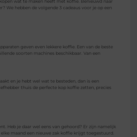
n kopen wat te maken heeft met koffie. Benieuwd naar
ber? We hebben de volgende 3 cadeaus voor je op een
 apparaten geven even lekkere koffie. Een van de beste
chillende soorten machines beschikbaar. Van een
aakt en je hebt wel wat te besteden, dan is een
fhebber thuis de perfecte kop koffie zetten, precies
nt. Heb je daar wel eens van gehoord? Er zijn namelijk
 elke maand een nieuwe zak koffie krijgt toegestuurd.