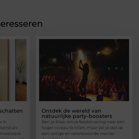
teresseren
schatten
Ontdek de wereld van
natuurlijke party-boosters
k In
Ben je klaar om je feestervaring naar een
kend als
hoger niveau te tillen, maar wil je dat op
n maatwerk
een veilige en verantwoorde manier