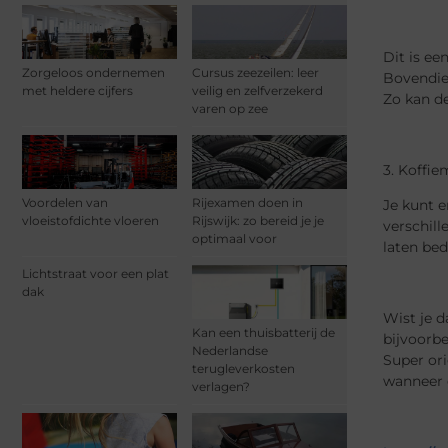
Dit is ee
Zorgeloos ondernemen
Cursus zeezeilen: leer
Bovendien
met heldere cijfers
veilig en zelfverzekerd
Zo kan d
varen op zee
3. Koffi
Voordelen van
Rijexamen doen in
Je kunt e
vloeistofdichte vloeren
Rijswijk: zo bereid je je
verschill
optimaal voor
laten be
Lichtstraat voor een plat
dak
Wist je d
Kan een thuisbatterij de
bijvoorbe
Nederlandse
Super ori
terugleverkosten
wanneer d
verlagen?