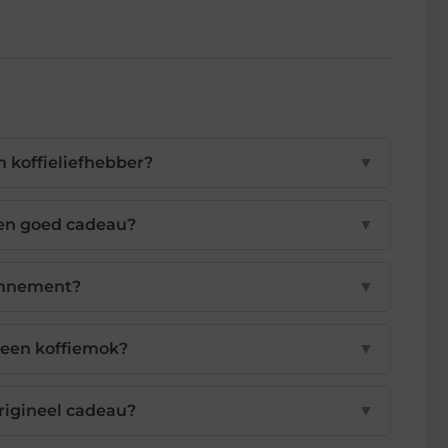
n
n koffieliefhebber?
▼
en goed cadeau?
▼
onnement?
▼
 een koffiemok?
▼
rigineel cadeau?
▼