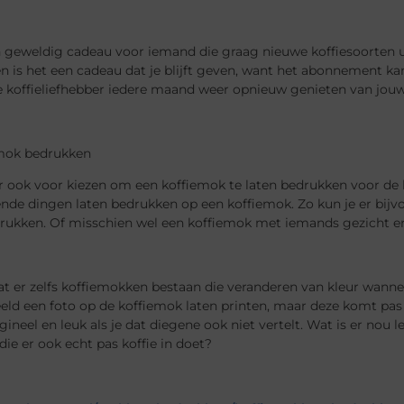
n geweldig cadeau voor iemand die graag nieuwe koffiesoorten uit
 is het een cadeau dat je blijft geven, want het abonnement ka
e koffieliefhebber iedere maand weer opnieuw genieten van jou
emok bedrukken
r ook voor kiezen om een koffiemok te laten bedrukken voor de k
ende dingen laten bedrukken op een koffiemok. Zo kun je er bij
drukken. Of misschien wel een koffiemok met iemands gezicht e
at er zelfs koffiemokken bestaan die veranderen van kleur wanne
eld een foto op de koffiemok laten printen, maar deze komt pas 
gineel en leuk als je dat diegene ook niet vertelt. Wat is er no
ie er ook echt pas koffie in doet?