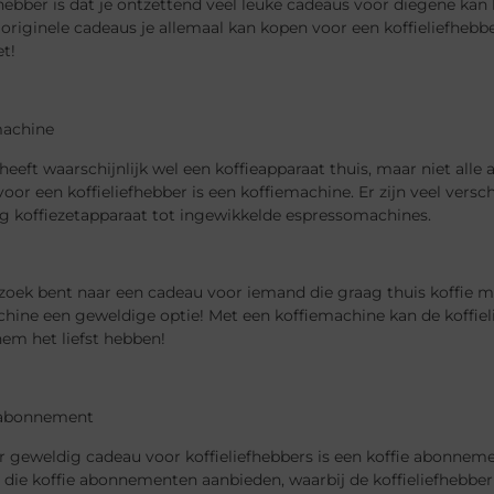
fhebber is dat je ontzettend veel leuke cadeaus voor diegene ka
originele cadeaus je allemaal kan kopen voor een koffieliefheb
et!
machine
heeft waarschijnlijk wel een koffieapparaat thuis, maar niet alle
oor een koffieliefhebber is een koffiemachine. Er zijn veel vers
g koffiezetapparaat tot ingewikkelde espressomachines.
 zoek bent naar een cadeau voor iemand die graag thuis koffie m
hine een geweldige optie! Met een koffiemachine kan de koffielie
 hem het liefst hebben!
e abonnement
 geweldig cadeau voor koffieliefhebbers is een koffie abonneme
 die koffie abonnementen aanbieden, waarbij de koffieliefhebber