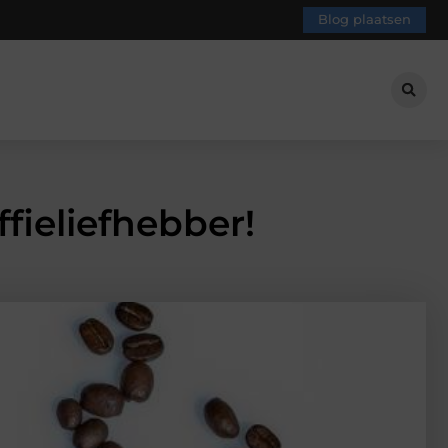
Blog plaatsen
fieliefhebber!