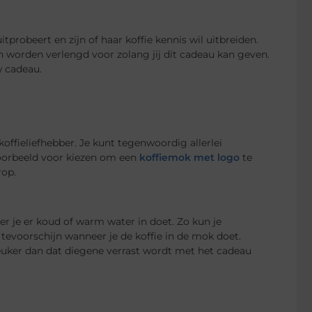
probeert en zijn of haar koffie kennis wil uitbreiden.
n worden verlengd voor zolang jij dit cadeau kan geven.
w cadeau.
offieliefhebber. Je kunt tegenwoordig allerlei
voorbeeld voor kiezen om een
koffiemok met logo
te
rop.
er je er koud of warm water in doet. Zo kun je
tevoorschijn wanneer je de koffie in de mok doet.
u leuker dan dat diegene verrast wordt met het cadeau