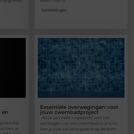
nlang levert
doen? Dan is
Aanbiedingen
Essentiële overwegingen voor
 en
jouw zwembadproject
Als je ooit hebt nagedacht over het
ogwaardig
aanleggen van een zwembad in je tuin,
dan ben je
ben je vast wel eens gestuit op de term
s. Of je nu