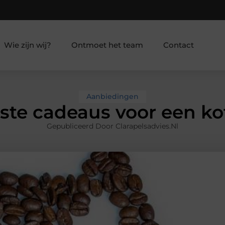
Wie zijn wij?
Ontmoet het team
Contact
Aanbiedingen
lste cadeaus voor een kof
Gepubliceerd Door Clarapelsadvies.nl