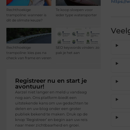
https:/
Rechthoekige
Te koop sloepen voor
trampoline: wanneer is
ieder type watersporter
dit de slimste keuze?
Veel
Rechthoekige
SEO keywords vinden: zo
trampoline: kies pas na
pak je het aan
check van frame en veren
Registreer nu en start je
avontuur!
Aarzel niet langer en meld u vandaag
nog aan. Ons platform biedt een
uitstekende kans om uw gedachten te
delen en uw blog onder een groter
publiek bekend te maken. Druk op de
knop ‘Registreer’ en begin aan uw reis
naar meer zichtbaarheid en groei.