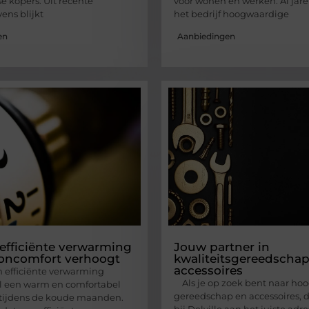
e kopers. Uit recente
voor wonen en werken. Al jare
ns blijkt
het bedrijf hoogwaardige
en
Aanbiedingen
efficiënte verwarming
Jouw partner in
oncomfort verhoogt
kwaliteitsgereedschap
accessoires
n efficiënte verwarming
Als je op zoek bent naar ho
l een warm en comfortabel
gereedschap en accessoires, 
l tijdens de koude maanden.
bij Delville aan het juiste adre