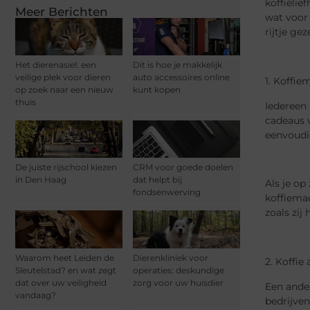
koffielie
Meer Berichten
wat voor 
rijtje gez
Het dierenasiel: een
Dit is hoe je makkelijk
veilige plek voor dieren
auto accessoires online
1. Koffie
op zoek naar een nieuw
kunt kopen
thuis
Iedereen 
cadeaus v
eenvoudi
De juiste rijschool kiezen
CRM voor goede doelen
in Den Haag
dat helpt bij
Als je op
fondsenwerving
koffiemac
zoals zij
Waarom heet Leiden de
Dierenkliniek voor
2. Koffi
Sleutelstad? en wat zegt
operaties: deskundige
dat over uw veiligheid
zorg voor uw huisdier
Een ander
vandaag?
bedrijven