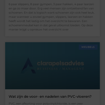
6 paar slippers, 8 paar gympen, 3 paar hakken, 4 paar laarzen
en ga zo maar door. Erg veel mensen zijn ontzettend fan van
schoenen. En dat is logisch want schoenen zijn ook heel leuk,
maar wanneer u zoveel gympen, slippers, laarzen en hakken
heeft wordt het lastig om het overzicht te bewaren. Een
schoenenmeubel kan in dat geval uitkomst bieden. Op deze
manier krijgt u opnieuw het overzicht over
MEUBELS
Wat zijn de voor- en nadelen van PVC-vloeren?
PVC, een afkorting voor polyvinylchloride, is een zeer