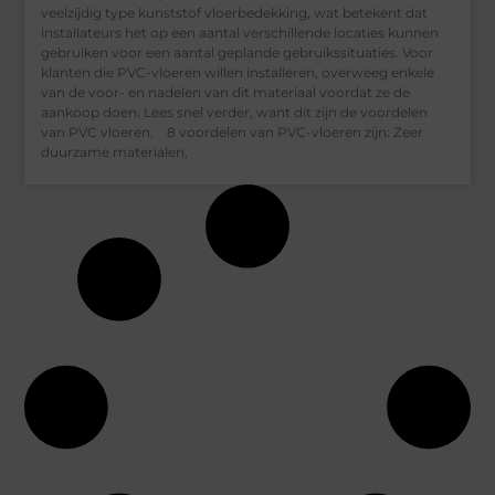
veelzijdig type kunststof vloerbedekking, wat betekent dat
installateurs het op een aantal verschillende locaties kunnen
gebruiken voor een aantal geplande gebruikssituaties. Voor
klanten die PVC-vloeren willen installeren, overweeg enkele
van de voor- en nadelen van dit materiaal voordat ze de
aankoop doen. Lees snel verder, want dit zijn de voordelen
van PVC vloeren. 8 voordelen van PVC-vloeren zijn: Zeer
duurzame materialen,