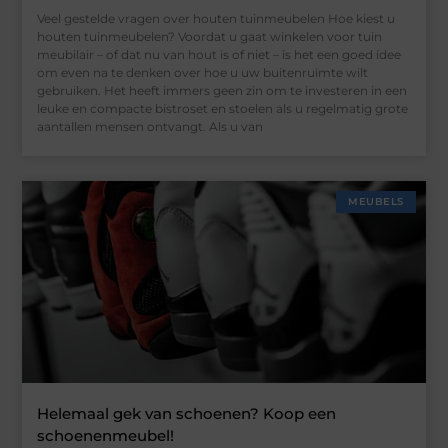
Veel gestelde vragen over houten tuinmeubelen Hoe kiest u
houten tuinmeubelen? Voordat u gaat winkelen voor tuin
meubilair – of dat nu van hout is of niet – is het een goed idee
om even na te denken over hoe u uw buitenruimte wilt
gebruiken. Het heeft immers geen zin om te investeren in een
leuke en compacte bistroset en stoelen als u regelmatig grote
aantallen mensen ontvangt. Als u van
MEUBELS
Helemaal gek van schoenen? Koop een
schoenenmeubel!