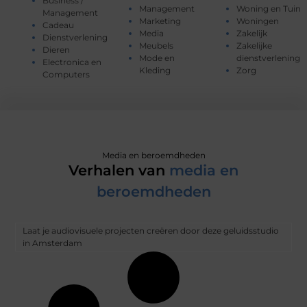
Business /
Management
Woning en Tuin
Management
Marketing
Woningen
Cadeau
Media
Zakelijk
Dienstverlening
Meubels
Zakelijke
Dieren
Mode en
dienstverlening
Electronica en
Kleding
Zorg
Computers
Media en beroemdheden
Verhalen van
media en
beroemdheden
Laat je audiovisuele projecten creëren door deze geluidsstudio
in Amsterdam