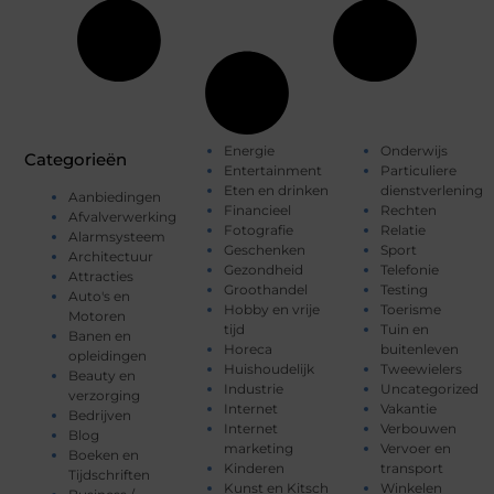
Energie
Onderwijs
Categorieën
Entertainment
Particuliere
Eten en drinken
dienstverlening
Aanbiedingen
Financieel
Rechten
Afvalverwerking
Fotografie
Relatie
Alarmsysteem
Geschenken
Sport
Architectuur
Gezondheid
Telefonie
Attracties
Groothandel
Testing
Auto's en
Hobby en vrije
Toerisme
Motoren
tijd
Tuin en
Banen en
Horeca
buitenleven
opleidingen
Huishoudelijk
Tweewielers
Beauty en
Industrie
Uncategorized
verzorging
Internet
Vakantie
Bedrijven
Internet
Verbouwen
Blog
marketing
Vervoer en
Boeken en
Kinderen
transport
Tijdschriften
Kunst en Kitsch
Winkelen