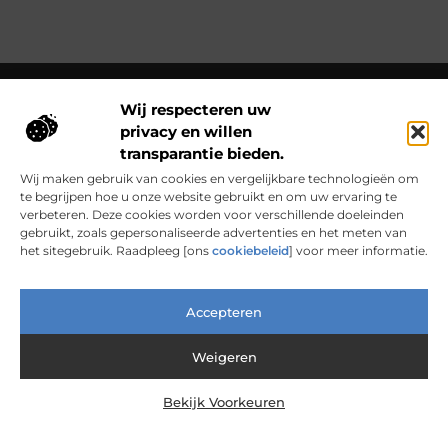
Wij respecteren uw
privacy en willen
Over Clarapelsadvies
transparantie bieden.
Clarapelsadvies.nl – Een wereld vol verhalen en inzichten.
Ontdek inspirerende blogs en artikelen over alles wat het
Wij maken gebruik van cookies en vergelijkbare technologieën om
dagelijks leven boeiend maakt.
te begrijpen hoe u onze website gebruikt en om uw ervaring te
verbeteren. Deze cookies worden voor verschillende doeleinden
Bericht categorie
gebruikt, zoals gepersonaliseerde advertenties en het meten van
het sitegebruik. Raadpleeg [ons
cookiebeleid
] voor meer informatie.
Accepteren
Main Links
Nederlandse Linkbuilding: Waarom Lokaal Bouwen Sterker Werkt
Verdien Geld met je Website: Van Hobbyproject tot Inkomensbron
Weigeren
Bekijk Voorkeuren
@2025 www.clarapelsadvies.nl. All Right Reserved.