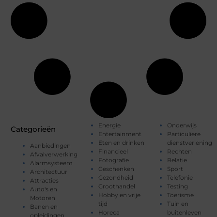
Energie
Onderwijs
Categorieën
Entertainment
Particuliere
Eten en drinken
dienstverlening
Aanbiedingen
Financieel
Rechten
Afvalverwerking
Fotografie
Relatie
Alarmsysteem
Geschenken
Sport
Architectuur
Gezondheid
Telefonie
Attracties
Groothandel
Testing
Auto's en
Hobby en vrije
Toerisme
Motoren
tijd
Tuin en
Banen en
Horeca
buitenleven
opleidingen