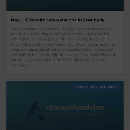
Natuurlijke wimperextensions in Enschede
Om je wimpers een extra uitstraling te geven is het aan te
raden om aan de slag te gaan met de mooi opgemaakte
wimperextensions in Enschede. De wimperextensions in
Enschede worden op een zeer natuurlijke wijze aangebracht,
waardoor deze vrijwel niet te onderscheiden zijn van echte
wimpers en dat is natuurlijk precies wat je wil. Het liefst wil je
natuurlijk gewoon dat niemand ziet dat het geen echte
wimpers zijn.
BEAUTY EN VERZORGING