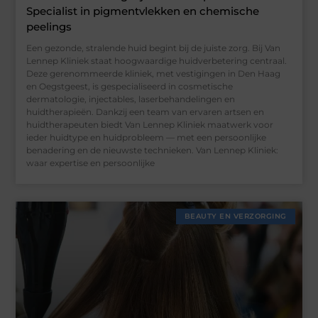
Specialist in pigmentvlekken en chemische
peelings
Een gezonde, stralende huid begint bij de juiste zorg. Bij Van
Lennep Kliniek staat hoogwaardige huidverbetering centraal.
Deze gerenommeerde kliniek, met vestigingen in Den Haag
en Oegstgeest, is gespecialiseerd in cosmetische
dermatologie, injectables, laserbehandelingen en
huidtherapieën. Dankzij een team van ervaren artsen en
huidtherapeuten biedt Van Lennep Kliniek maatwerk voor
ieder huidtype en huidprobleem — met een persoonlijke
benadering en de nieuwste technieken. Van Lennep Kliniek:
waar expertise en persoonlijke
BEAUTY EN VERZORGING