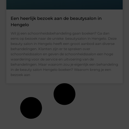
Een heerlijk bezoek aan de beautysalon in
Hengelo
Wil jij een schoonheidsbehandeling gaan boeken? Ga dan
eens op bezoek naar de unieke beautysalon in Hengelo. Deze
beauty salon in Hengelo heeft een groot aanbod aan diverse
behandelingen. Klanten zijn er te spreken over
schoonheidssalon en geven de schoonheidssalon een hoge
waardering voor de service en uitvoering van de
behandelingen. Maar waarom zou je eigenlijk een behandeling
in de beauty salon Hengelo boeken? Waarom breng je een
bezoek aan