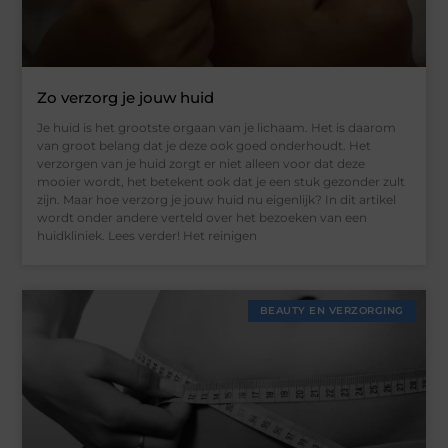
Zo verzorg je jouw huid
Je huid is het grootste orgaan van je lichaam. Het is daarom
van groot belang dat je deze ook goed onderhoudt. Het
verzorgen van je huid zorgt er niet alleen voor dat deze
mooier wordt, het betekent ook dat je een stuk gezonder zult
zijn. Maar hoe verzorg je jouw huid nu eigenlijk? In dit artikel
wordt onder andere verteld over het bezoeken van een
huidkliniek. Lees verder! Het reinigen
BEAUTY EN VERZORGING