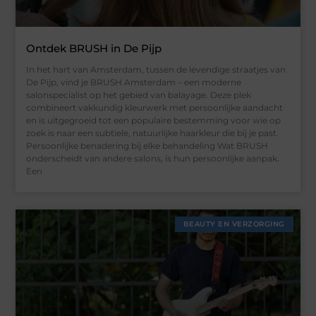
Ontdek BRUSH in De Pijp
In het hart van Amsterdam, tussen de levendige straatjes van
De Pijp, vind je BRUSH Amsterdam – een moderne
salonspecialist op het gebied van balayage. Deze plek
combineert vakkundig kleurwerk met persoonlijke aandacht
en is uitgegroeid tot een populaire bestemming voor wie op
zoek is naar een subtiele, natuurlijke haarkleur die bij je past.
Persoonlijke benadering bij elke behandeling Wat BRUSH
onderscheidt van andere salons, is hun persoonlijke aanpak.
Een
BEAUTY EN VERZORGING