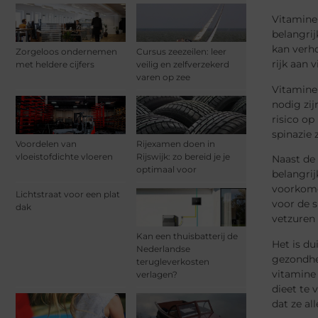
Vitamine 
belangrij
kan verho
Zorgeloos ondernemen
Cursus zeezeilen: leer
rijk aan 
met heldere cijfers
veilig en zelfverzekerd
varen op zee
Vitamine 
nodig zi
risico o
spinazie 
Voordelen van
Rijexamen doen in
vloeistofdichte vloeren
Rijswijk: zo bereid je je
Naast de
optimaal voor
belangrij
voorkome
Lichtstraat voor een plat
voor de s
dak
vetzuren 
Kan een thuisbatterij de
Het is d
Nederlandse
gezondhei
terugleverkosten
vitamine 
verlagen?
dieet te 
dat ze al