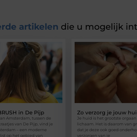
rde artikelen
die u mogelijk in
RUSH in De Pijp
Zo verzorg je jouw hu
 van Amsterdam, tussen de
Je huid is het grootste orgaan
raatjes van De Pijp, vind je
lichaam. Het is daarom van g
terdam – een moderne
dat je deze ook goed onderho
list op het gebied van
verzorgen van je