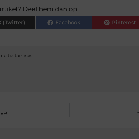
rtikel? Deel hem dan op:
X (Twitter)
Facebook
Pinterest
multivitamines
and
O