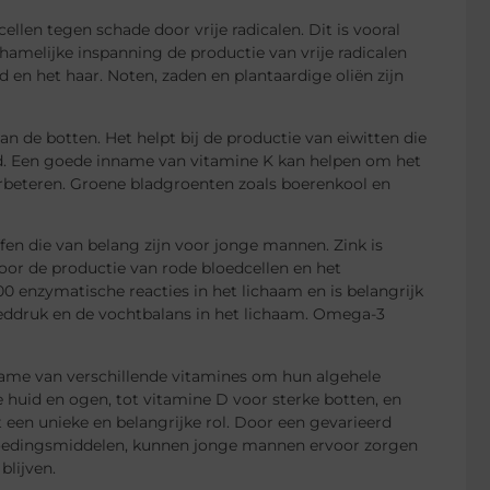
ellen tegen schade door vrije radicalen. Dit is vooral
hamelijke inspanning de productie van vrije radicalen
 en het haar. Noten, zaden en plantaardige oliën zijn
an de botten. Het helpt bij de productie van eiwitten die
eid. Een goede inname van vitamine K kan helpen om het
rbeteren. Groene bladgroenten zoals boerenkool en
en die van belang zijn voor jonge mannen. Zink is
voor de productie van rode bloedcellen en het
enzymatische reacties in het lichaam en is belangrijk
loeddruk en de vochtbalans in het lichaam. Omega-3
name van verschillende vitamines om hun algehele
huid en ogen, tot vitamine D voor sterke botten, en
 een unieke en belangrijke rol. Door een gevarieerd
jke voedingsmiddelen, kunnen jonge mannen ervoor zorgen
blijven.