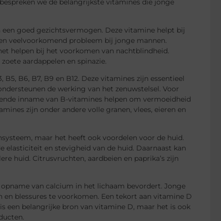
bespreken we de belangrijkste vitamines die jonge
n een goed gezichtsvermogen. Deze vitamine helpt bij
, een veelvoorkomend probleem bij jonge mannen.
het helpen bij het voorkomen van nachtblindheid.
 zoete aardappelen en spinazie.
 B5, B6, B7, B9 en B12. Deze vitamines zijn essentieel
 ondersteunen de werking van het zenuwstelsel. Voor
ldoende inname van B-vitamines helpen om vermoeidheid
ines zijn onder andere volle granen, vlees, eieren en
systeem, maar het heeft ook voordelen voor de huid.
de elasticiteit en stevigheid van de huid. Daarnaast kan
re huid. Citrusvruchten, aardbeien en paprika’s zijn
e opname van calcium in het lichaam bevordert. Jonge
n en blessures te voorkomen. Een tekort aan vitamine D
 is een belangrijke bron van vitamine D, maar het is ook
oducten.