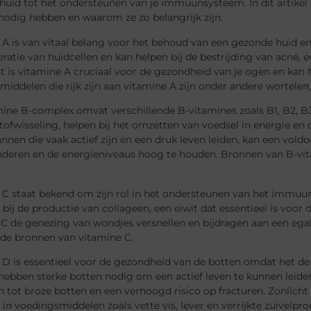
uid tot het ondersteunen van je immuunsysteem. In dit artikel 
odig hebben en waarom ze zo belangrijk zijn.
 A is van vitaal belang voor het behoud van een gezonde huid e
ratie van huidcellen en kan helpen bij de bestrijding van acne
 is vitamine A cruciaal voor de gezondheid van je ogen en kan 
iddelen die rijk zijn aan vitamine A zijn onder andere wortelen,
ine B-complex omvat verschillende B-vitamines zoals B1, B2, B3,
tofwisseling, helpen bij het omzetten van voedsel in energie en
nnen die vaak actief zijn en een druk leven leiden, kan een vo
deren en de energieniveaus hoog te houden. Bronnen van B-vitam
 C staat bekend om zijn rol in het ondersteunen van het immuun
 bij de productie van collageen, een eiwit dat essentieel is voor 
C de genezing van wondjes versnellen en bijdragen aan een egale
nde bronnen van vitamine C.
 D is essentieel voor de gezondheid van de botten omdat het d
ebben sterke botten nodig om een actief leven te kunnen leide
n tot broze botten en een verhoogd risico op fracturen. Zonlicht
 in voedingsmiddelen zoals vette vis, lever en verrijkte zuivelpr