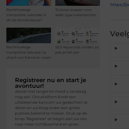
https://
Rechthoekige
Te koop sloepen voor
trampoline: wanneer is
ieder type watersporter
dit de slimste keuze?
Veel
Rechthoekige
SEO keywords vinden: zo
trampoline: kies pas na
pak je het aan
check van frame en veren
Registreer nu en start je
avontuur!
Aarzel niet langer en meld u vandaag
nog aan. Ons platform biedt een
uitstekende kans om uw gedachten te
delen en uw blog onder een groter
publiek bekend te maken. Druk op de
knop ‘Registreer’ en begin aan uw reis
naar meer zichtbaarheid en groei.