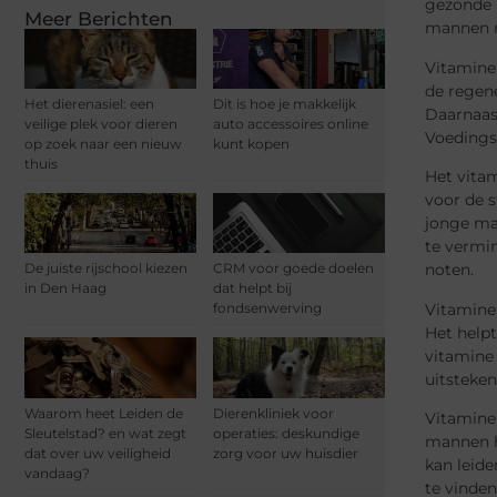
gezonde h
Meer Berichten
mannen n
Vitamine
de regene
Het dierenasiel: een
Dit is hoe je makkelijk
Daarnaast
veilige plek voor dieren
auto accessoires online
Voedingsm
op zoek naar een nieuw
kunt kopen
thuis
Het vitam
voor de s
jonge ma
te vermin
noten.
De juiste rijschool kiezen
CRM voor goede doelen
in Den Haag
dat helpt bij
Vitamine
fondsenwerving
Het helpt
vitamine 
uitsteke
Waarom heet Leiden de
Dierenkliniek voor
Vitamine
Sleutelstad? en wat zegt
operaties: deskundige
mannen h
dat over uw veiligheid
zorg voor uw huisdier
kan leide
vandaag?
te vinden