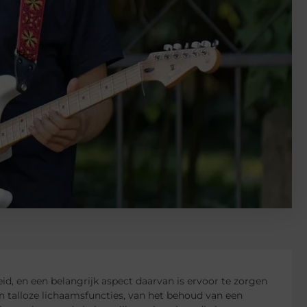
d, en een belangrijk aspect daarvan is ervoor te zorgen
 in talloze lichaamsfuncties, van het behoud van een