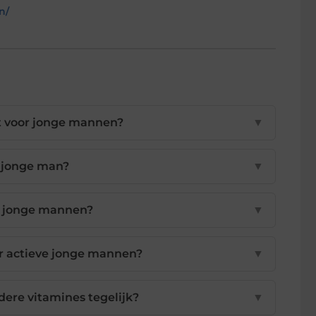
n/
st voor jonge mannen?
▼
s jonge man?
▼
ij jonge mannen?
▼
or actieve jonge mannen?
▼
ere vitamines tegelijk?
▼