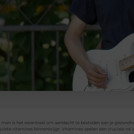
 man is het essentieel om aandacht te besteden aan je gezondhei
 juiste vitamines binnenkrijgt. Vitamines spelen een cruciale rol