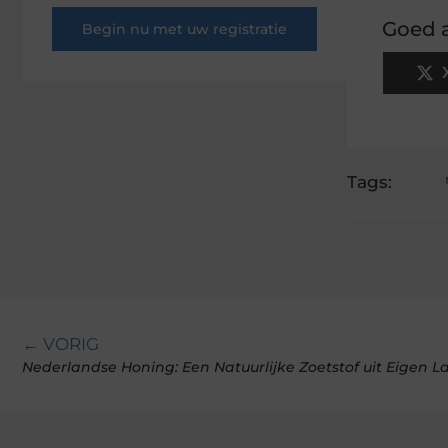
Goed a
Begin nu met uw registratie
Tags:
← VORIG
Nederlandse Honing: Een Natuurlijke Zoetstof uit Eigen L