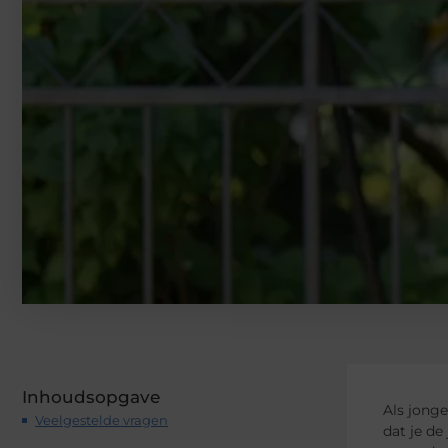
Inhoudsopgave
Als jonge
Veelgestelde vragen
dat je de