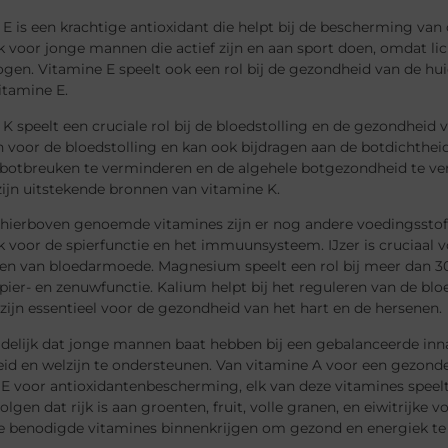
E is een krachtige antioxidant die helpt bij de bescherming van c
k voor jonge mannen die actief zijn en aan sport doen, omdat lic
gen. Vitamine E speelt ook een rol bij de gezondheid van de huid
vitamine E.
K speelt een cruciale rol bij de bloedstolling en de gezondheid v
jn voor de bloedstolling en kan ook bijdragen aan de botdichth
p botbreuken te verminderen en de algehele botgezondheid te ve
zijn uitstekende bronnen van vitamine K.
 hierboven genoemde vitamines zijn er nog andere voedingsstoff
k voor de spierfunctie en het immuunsysteem. IJzer is cruciaal 
n van bloedarmoede. Magnesium speelt een rol bij meer dan 300 
pier- en zenuwfunctie. Kalium helpt bij het reguleren van de b
zijn essentieel voor de gezondheid van het hart en de hersenen.
uidelijk dat jonge mannen baat hebben bij een gebalanceerde in
d en welzijn te ondersteunen. Van vitamine A voor een gezonde 
E voor antioxidantenbescherming, elk van deze vitamines speelt
volgen dat rijk is aan groenten, fruit, volle granen, en eiwitri
le benodigde vitamines binnenkrijgen om gezond en energiek te 