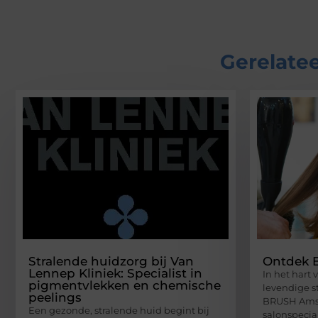
Gerelatee
Stralende huidzorg bij Van
Ontdek B
Lennep Kliniek: Specialist in
In het hart
pigmentvlekken en chemische
levendige st
peelings
BRUSH Ams
Een gezonde, stralende huid begint bij
salonspecia