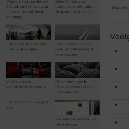
Waarom heet Leiden de
Dierenkliniek voor
Sleutelstad? en wat zegt
operaties: deskundige
https://c
dat over uw veiligheid
zorg voor uw huisdier
vandaag?
Veel
Zorgeloos ondernemen
Cursus zeezeilen: leer
met heldere cijfers
veilig en zelfverzekerd
varen op zee
Voordelen van
Rijexamen doen in
vloeistofdichte vloeren
Rijswijk: zo bereid je je
optimaal voor
Lichtstraat voor een plat
dak
Kan een thuisbatterij de
Nederlandse