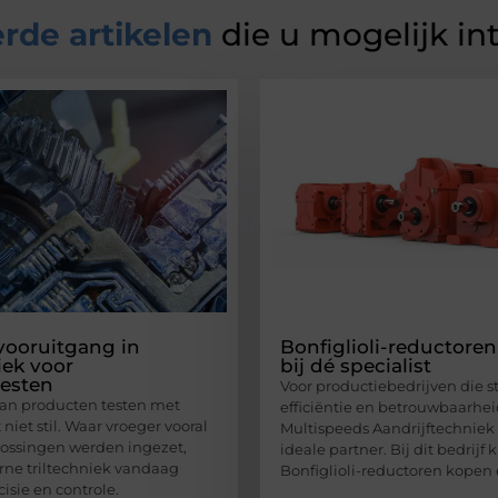
rde artikelen
die u mogelijk in
 vooruitgang in
Bonfiglioli-reductore
iek voor
bij dé specialist
esten
Voor productiebedrijven die s
an producten testen met
efficiëntie en betrouwbaarheid
t niet stil. Waar vroeger vooral
Multispeeds Aandrijftechniek 
ossingen werden ingezet,
ideale partner. Bij dit bedrijf
ne triltechniek vandaag
Bonfiglioli-reductoren kopen 
cisie en controle.