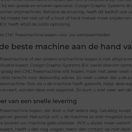
k bij een goede en ervaren specialist. Cosign Graphic Systems B.
oorten snijmachines. Behalve de ervaring, heeft dit bedrijf ook 
rbij maakt het niet uit of u hout of hard metaal moet snijden en
.V. heeft altijd de juiste oplossing.
 de beste machine aan de hand v
reesmachine of een andere snijmachine kopen is niet altijd eve
situatie kopen. Cosign Graphic Systems B.V. werkt daarom same
u graag een CNC freesmachine wilt kopen, maar niet zeker weet we
ialist terecht voor deskundig advies. Zo weet u zeker dat u de ju
reesmachine. Ook als u de machine heeft gekocht, helpt deze ex
 ervaart, worden deze snel opgelost. Zo kunt u snel weer aan de 
eer van een snelle levering
freesmachine kopen, dat doet u niet iedere dag. Gelukkig koopt
erust gevoel. Natuurlijk wilt u de machine zo snel mogelijk ku
ze leveren uw machine gebruiksklaar. Wilt u alvast meer weten?
expert. Heeft u dan nog vragen, neem dan contact op met deze s