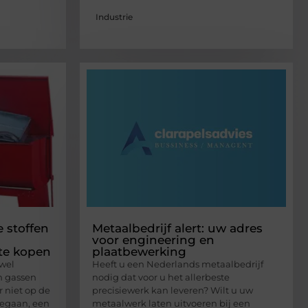
Industrie
e stoffen
Metaalbedrijf alert: uw adres
voor engineering en
te kopen
plaatbewerking
owel
Heeft u een Nederlands metaalbedrijf
en gassen
nodig dat voor u het allerbeste
r niet op de
precisiewerk kan leveren? Wilt u uw
egaan, een
metaalwerk laten uitvoeren bij een