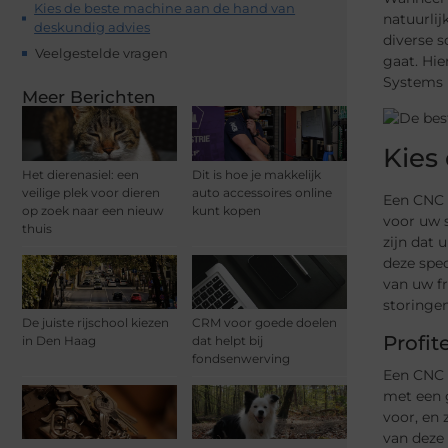
Kies de beste machine aan de hand van
natuurlij
deskundig advies
diverse s
Veelgestelde vragen
gaat. Hie
Systems B
Meer Berichten
Kies
Het dierenasiel: een
Dit is hoe je makkelijk
veilige plek voor dieren
auto accessoires online
Een CNC f
op zoek naar een nieuw
kunt kopen
voor uw 
thuis
zijn dat 
deze spec
van uw f
storingen
De juiste rijschool kiezen
CRM voor goede doelen
Profit
in Den Haag
dat helpt bij
fondsenwerving
Een CNC 
met een g
voor, en 
van deze 