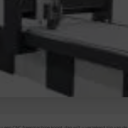
 een CNC freesmachine koopt, dan wilt u verzekerd zijn van de 