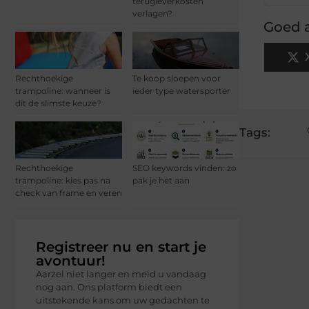
terugleverkosten
verlagen?
Goed a
Rechthoekige
Te koop sloepen voor
trampoline: wanneer is
ieder type watersporter
dit de slimste keuze?
Tags:
Rechthoekige
SEO keywords vinden: zo
trampoline: kies pas na
pak je het aan
check van frame en veren
Registreer nu en start je
avontuur!
Aarzel niet langer en meld u vandaag
nog aan. Ons platform biedt een
uitstekende kans om uw gedachten te