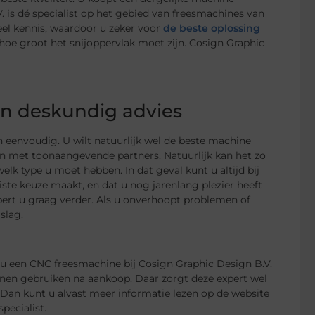
V. is dé specialist op het gebied van freesmachines van
veel kennis, waardoor u zeker voor
de beste oplossing
 hoe groot het snijoppervlak moet zijn. Cosign Graphic
an deskundig advies
n eenvoudig. U wilt natuurlijk wel de beste machine
n met toonaangevende partners. Natuurlijk kan het zo
lk type u moet hebben. In dat geval kunt u altijd bij
iste keuze maakt, en dat u nog jarenlang plezier heeft
pert u graag verder. Als u onverhoopt problemen of
slag.
 u een CNC freesmachine bij Cosign Graphic Design B.V.
nnen gebruiken na aankoop. Daar zorgt deze expert wel
 Dan kunt u alvast meer informatie lezen op de website
pecialist.