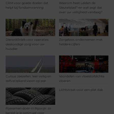
CRM voor goede doelen dat
Waarom heet Leiden de
helpt bij fondsenwerving
Sleutelstad? en wat zegt dat
over uw veiligheid vandaag?
Dierenkliniek voor operaties:
Zorgeloos ondernemen met
deskundige zorg voor uw
heldere cijfers
huisdier
Cursus zeezeilen: leer veilig en
Voordelen van vloeistofdichte
zelfverzekerd varen op zee
vloeren
Lichtstraat voor een plat dak
Rijexamen doen in Rijswijk: zo
bereid je je optimaal voor