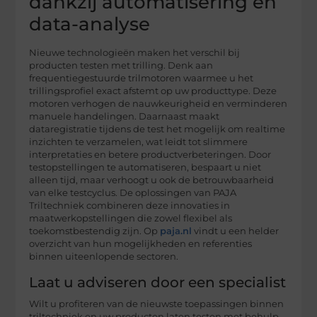
dankzij automatisering en
data-analyse
Nieuwe technologieën maken het verschil bij
producten testen met trilling. Denk aan
frequentiegestuurde trilmotoren waarmee u het
trillingsprofiel exact afstemt op uw producttype. Deze
motoren verhogen de nauwkeurigheid en verminderen
manuele handelingen. Daarnaast maakt
dataregistratie tijdens de test het mogelijk om realtime
inzichten te verzamelen, wat leidt tot slimmere
interpretaties en betere productverbeteringen. Door
testopstellingen te automatiseren, bespaart u niet
alleen tijd, maar verhoogt u ook de betrouwbaarheid
van elke testcyclus. De oplossingen van PAJA
Triltechniek combineren deze innovaties in
maatwerkopstellingen die zowel flexibel als
toekomstbestendig zijn. Op
paja.nl
vindt u een helder
overzicht van hun mogelijkheden en referenties
binnen uiteenlopende sectoren.
Laat u adviseren door een specialist
Wilt u profiteren van de nieuwste toepassingen binnen
triltechniek en uw producten laten testen met behulp