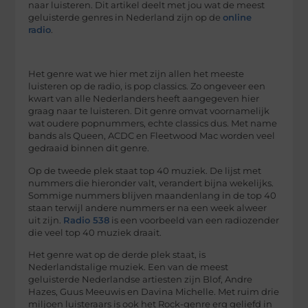
naar luisteren. Dit artikel deelt met jou wat de meest
geluisterde genres in Nederland zijn op de
online
radio
.
Het genre wat we hier met zijn allen het meeste
luisteren op de radio, is pop classics. Zo ongeveer een
kwart van alle Nederlanders heeft aangegeven hier
graag naar te luisteren. Dit genre omvat voornamelijk
wat oudere popnummers, echte classics dus. Met name
bands als Queen, ACDC en Fleetwood Mac worden veel
gedraaid binnen dit genre.
Op de tweede plek staat top 40 muziek. De lijst met
nummers die hieronder valt, verandert bijna wekelijks.
Sommige nummers blijven maandenlang in de top 40
staan terwijl andere nummers er na een week alweer
uit zijn.
Radio 538
is een voorbeeld van een radiozender
die veel top 40 muziek draait.
Het genre wat op de derde plek staat, is
Nederlandstalige muziek. Een van de meest
geluisterde Nederlandse artiesten zijn Blof, Andre
Hazes, Guus Meeuwis en Davina Michelle. Met ruim drie
miljoen luisteraars is ook het Rock-genre erg geliefd in