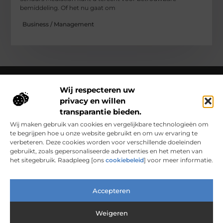
bemiddeling. Of het nu gaat om
Business / Management
Wij respecteren uw
privacy en willen
Over Clarapelsadvies
transparantie bieden.
Clarapelsadvies.nl – Een wereld vol verhalen en inzichten.
Ontdek inspirerende blogs en artikelen over alles wat het
Wij maken gebruik van cookies en vergelijkbare technologieën om
dagelijks leven boeiend maakt.
te begrijpen hoe u onze website gebruikt en om uw ervaring te
verbeteren. Deze cookies worden voor verschillende doeleinden
Bericht categorie
gebruikt, zoals gepersonaliseerde advertenties en het meten van
het sitegebruik. Raadpleeg [ons
cookiebeleid
] voor meer informatie.
Main Links
Accepteren
Nederlandse Linkbuilding: Waarom Lokaal Bouwen Sterker Werkt
Verdien Geld met je Website: Van Hobbyproject tot Inkomensbron
Weigeren