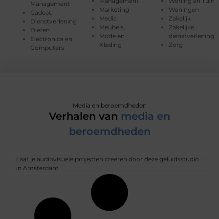
Management
Woning en Tuin
Management
Marketing
Woningen
Cadeau
Media
Zakelijk
Dienstverlening
Meubels
Zakelijke
Dieren
Mode en
dienstverlening
Electronica en
Kleding
Zorg
Computers
Media en beroemdheden
Verhalen van
media en
beroemdheden
Laat je audiovisuele projecten creëren door deze geluidsstudio
in Amsterdam