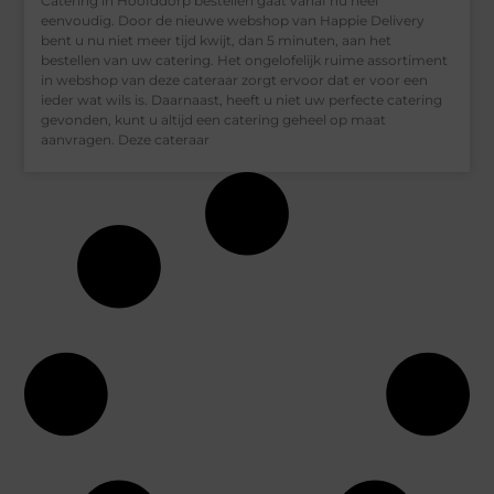
Catering in Hoofddorp bestellen gaat vanaf nu heel
eenvoudig. Door de nieuwe webshop van Happie Delivery
bent u nu niet meer tijd kwijt, dan 5 minuten, aan het
bestellen van uw catering. Het ongelofelijk ruime assortiment
in webshop van deze cateraar zorgt ervoor dat er voor een
ieder wat wils is. Daarnaast, heeft u niet uw perfecte catering
gevonden, kunt u altijd een catering geheel op maat
aanvragen. Deze cateraar