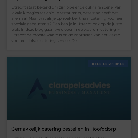
Utrecht staat bekend om zijn bloeiende culinaire scene. Van
lokale kroegjes tot chique restaurants, deze stad heeft het
allemaal. Maar wat als je op zoek bent naar catering voor een
speciale gebeurtenis? Dan ben je in Utrecht ook op de juiste
plek. In deze blog gaan we dieper in op waarom catering in
Utrecht de moeite waard is en de voordelen van het kiezen
voor een lokale catering service. De
ETEN EN DRINKEN
Gemakkelijk catering bestellen in Hoofddorp