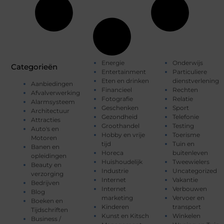
Energie
Onderwijs
Categorieën
Entertainment
Particuliere
Eten en drinken
dienstverlening
Aanbiedingen
Financieel
Rechten
Afvalverwerking
Fotografie
Relatie
Alarmsysteem
Geschenken
Sport
Architectuur
Gezondheid
Telefonie
Attracties
Groothandel
Testing
Auto's en
Hobby en vrije
Toerisme
Motoren
tijd
Tuin en
Banen en
Horeca
buitenleven
opleidingen
Huishoudelijk
Tweewielers
Beauty en
Industrie
Uncategorized
verzorging
Internet
Vakantie
Bedrijven
Internet
Verbouwen
Blog
marketing
Vervoer en
Boeken en
Kinderen
transport
Tijdschriften
Kunst en Kitsch
Winkelen
Business /