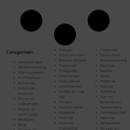
Energie
Onderwijs
Categorieën
Entertainment
Particuliere
Eten en drinken
dienstverlening
Aanbiedingen
Financieel
Rechten
Afvalverwerking
Fotografie
Relatie
Alarmsysteem
Geschenken
Sport
Architectuur
Gezondheid
Telefonie
Attracties
Groothandel
Testing
Auto's en
Hobby en vrije
Toerisme
Motoren
tijd
Tuin en
Banen en
Horeca
buitenleven
opleidingen
Huishoudelijk
Tweewielers
Beauty en
Industrie
Uncategorized
verzorging
Internet
Vakantie
Bedrijven
Internet
Verbouwen
Blog
marketing
Vervoer en
Boeken en