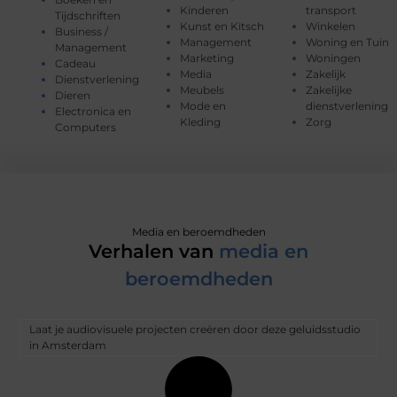
Kinderen
transport
Tijdschriften
Kunst en Kitsch
Winkelen
Business /
Management
Woning en Tuin
Management
Marketing
Woningen
Cadeau
Media
Zakelijk
Dienstverlening
Meubels
Zakelijke
Dieren
Mode en
dienstverlening
Electronica en
Kleding
Zorg
Computers
Media en beroemdheden
Verhalen van
media en
beroemdheden
Laat je audiovisuele projecten creëren door deze geluidsstudio
in Amsterdam