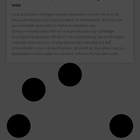
was
Huis & Sanitair reinigen op een bewuste manier Klok is dé
bewuste keuze voor huishoudens in Nederland. Bij Klok zijn
we namelijk specialist in het ontwikkelen van
schoonmaakproducten en wasproducten op volledige
ecologische basis en dit doen we al jarenlang! Op onze eigen
website, klok-eco.nl, vind je alle producten die wij zelf
ontwikkelen voor consumenten. Je vindt er dus alles voor je
dagelijkse huishouden en sanitair schoon te houden met