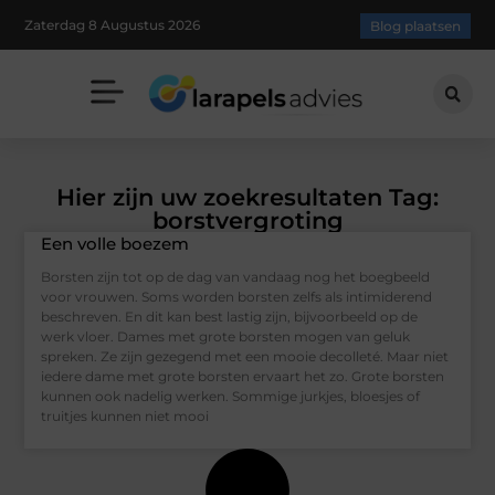
Zaterdag 8 Augustus 2026
Blog plaatsen
Hier zijn uw zoekresultaten Tag:
borstvergroting
Een volle boezem
Borsten zijn tot op de dag van vandaag nog het boegbeeld
voor vrouwen. Soms worden borsten zelfs als intimiderend
beschreven. En dit kan best lastig zijn, bijvoorbeeld op de
werk vloer. Dames met grote borsten mogen van geluk
spreken. Ze zijn gezegend met een mooie decolleté. Maar niet
iedere dame met grote borsten ervaart het zo. Grote borsten
kunnen ook nadelig werken. Sommige jurkjes, bloesjes of
truitjes kunnen niet mooi