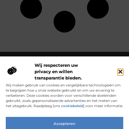
Wij respecteren uw
privacy en willen
Over Clarapelsadvies
transparantie bieden.
Clarapelsadvies.nl – Een wereld vol verhalen en inzichten.
Ontdek inspirerende blogs en artikelen over alles wat het
Wij maken gebruik van cookies en vergelijkbare technologieën om
dagelijks leven boeiend maakt.
te begrijpen hoe u onze website gebruikt en om uw ervaring te
verbeteren. Deze cookies worden voor verschillende doeleinden
Bericht categorie
gebruikt, zoals gepersonaliseerde advertenties en het meten van
het sitegebruik. Raadpleeg [ons
cookiebeleid
] voor meer informatie.
Accepteren
Main Links