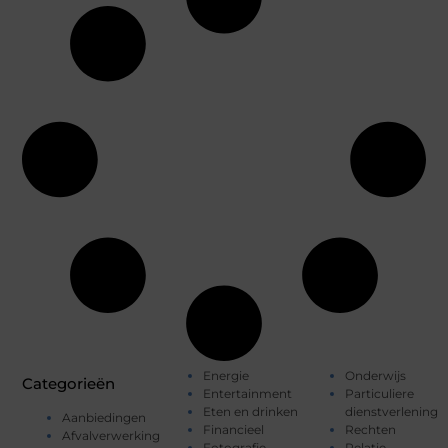
Energie
Onderwijs
Categorieën
Entertainment
Particuliere
Eten en drinken
dienstverlening
Aanbiedingen
Financieel
Rechten
Afvalverwerking
Fotografie
Relatie