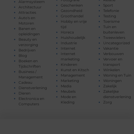
Alarmsysteem
Geschenken
Sport
Architectuur
Gezondheid
Telefonie
Attracties
Groothandel
Testing
Auto's en
Hobby en vrije
Toerisme
Motoren
tijd
Tuin en
Banen en
Horeca
buitenleven
opleidingen
Huishoudelijk
Tweewielers
Beauty en
Industrie
Uncategorized
verzorging
Internet
Vakantie
Bedrijven
Internet
Verbouwen
Blog
marketing
Vervoer en
Boeken en
Kinderen
transport
Tijdschriften
Kunst en Kitsch
Winkelen
Business /
Management
Woning en Tuin
Management
Marketing
Woningen
Cadeau
Media
Zakelijk
Dienstverlening
Meubels
Zakelijke
Dieren
Mode en
dienstverlening
Electronica en
Kleding
Zorg
Computers