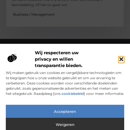
bemiddeling. Of het nu gaat om
Business / Management
Wij respecteren uw
privacy en willen
Over Clarapelsadvies
transparantie bieden.
Clarapelsadvies.nl – Een wereld vol verhalen en inzichten.
Ontdek inspirerende blogs en artikelen over alles wat het
Wij maken gebruik van cookies en vergelijkbare technologieën om
dagelijks leven boeiend maakt.
te begrijpen hoe u onze website gebruikt en om uw ervaring te
verbeteren. Deze cookies worden voor verschillende doeleinden
Bericht categorie
gebruikt, zoals gepersonaliseerde advertenties en het meten van
het sitegebruik. Raadpleeg [ons
cookiebeleid
] voor meer informatie.
Main Links
Accepteren
Nederlandse Linkbuilding: Waarom Lokaal Bouwen Sterker Werkt
Verdien Geld met je Website: Van Hobbyproject tot Inkomensbron
Weigeren