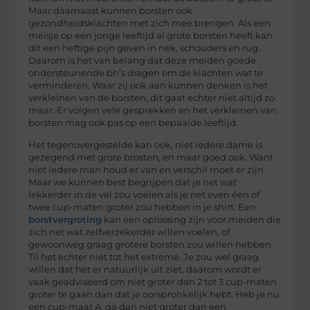
Maar daarnaast kunnen borsten ook
gezondheidsklachten met zich mee brengen. Als een
meisje op een jonge leeftijd al grote borsten heeft kan
dit een heftige pijn geven in nek, schouders en rug.
Daarom is het van belang dat deze meiden goede
ondersteunende bh’s dragen om de klachten wat te
verminderen. Waar zij ook aan kunnen denken is het
verkleinen van de borsten, dit gaat echter niet altijd zo
maar. Er volgen vele gesprekken en het verkleinen van
borsten mag ook pas op een bepaalde leeftijd.
Het tegenovergestelde kan ook, niet iedere dame is
gezegend met grote brosten, en maar goed ook. Want
niet iedere man houd er van en verschil moet er zijn.
Maar we kunnen best begrijpen dat je net wat
lekkerder in de vel zou voelen als je net even één of
twee cup-maten groter zou hebben in je shirt. Een
borstvergroting
kan een oplossing zijn voor meiden die
zich net wat zelfverzekerder willen voelen, of
gewoonweg graag grotere borsten zou willen hebben.
Til het echter niet tot het extreme. Je zou wel graag
willen dat het er natuurlijk uit ziet, daarom wordt er
vaak geadviseerd om niet groter dan 2 tot 3 cup-maten
groter te gaan dan dat je oorspronkelijk hebt. Heb je nu
een cup-maat A, ga dan niet groter dan een