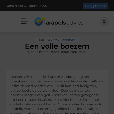
Donderdag 6 Augustus 2026
Blog plaatsen
Business / Management
Een volle boezem
Gepubliceerd Door Clarapelsadvies.nl
Borsten zijn tot op de dag van vandaag nog het
boegbeeld voor vrouwen. Soms worden borsten zelfs als
intimiderend beschreven. En dit kan best lastig zijn,
bijvoorbeeld op de werk vloer. Dames met grote
borsten mogen van geluk spreken. Ze zijn gezegend
met een mooie decolleté. Maar niet iedere dame met
grote borsten ervaart het zo. Grote borsten kunnen ook
nadelig werken. Sommige jurkjes, bloesjes of truitjes
kunnen niet mooi zitten omdat de boezem te groot is.