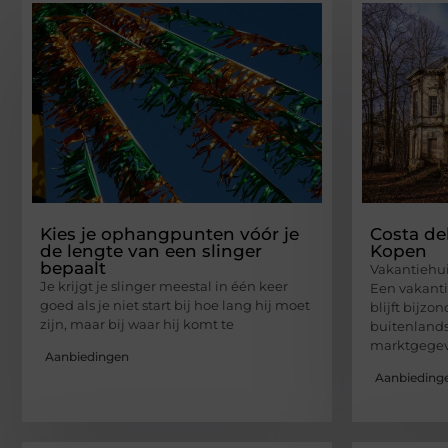
Kies je ophangpunten vóór je
Costa de
de lengte van een slinger
Kopen
bepaalt
Vakantiehui
Je krijgt je slinger meestal in één keer
Een vakanti
goed als je niet start bij hoe lang hij moet
blijft bijzo
zijn, maar bij waar hij komt te
buitenlands
marktgegeve
Aanbiedingen
Aanbieding