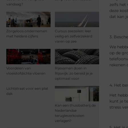
vandaag?
zelfs het
deze kost
dat kan j
Zorgeloos ondernemen
Cursus zeezeilen: leer
met heldere cijfers
veilig en zelfverzekerd
3. Besch
varen op zee
We hebbe
op de gr
telefoonv
rekenen 
Voordelen van
Rijexamen doen in
vloeistofdichte vloeren
Rijswijk: zo bereid je je
optimaal voor
4. Het be
Lichtstraat voor een plat
dak
Het hebbe
kunt je t
Kan een thuisbatterij de
stress v
Nederlandse
terugleverkosten
verlagen?
5. Het is