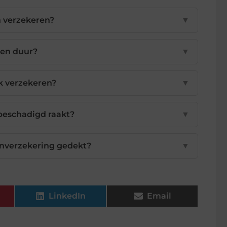
n verzekeren?
▼
gen duur?
▼
k verzekeren?
▼
 beschadigd raakt?
▼
onverzekering gedekt?
▼
LinkedIn
Email