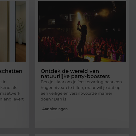
schatten
Ontdek de wereld van
natuurlijke party-boosters
k In
Ben je klaar om je feestervaring naar een
kend als
hoger niveau te tillen, maar wil je dat op
n maatwerk
een veilige en verantwoorde manier
nlang levert
doen? Dan is
Aanbiedingen