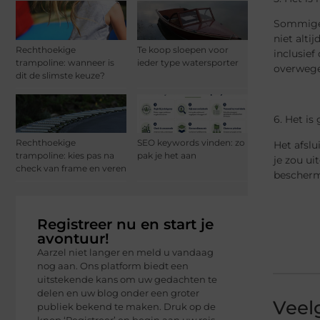
Sommige 
niet alti
Rechthoekige
Te koop sloepen voor
inclusief
trampoline: wanneer is
ieder type watersporter
overwege
dit de slimste keuze?
6. Het is
Rechthoekige
SEO keywords vinden: zo
Het afslu
trampoline: kies pas na
pak je het aan
je zou ui
check van frame en veren
bescherm
Registreer nu en start je
avontuur!
Aarzel niet langer en meld u vandaag
nog aan. Ons platform biedt een
uitstekende kans om uw gedachten te
delen en uw blog onder een groter
Veel
publiek bekend te maken. Druk op de
knop ‘Registreer’ en begin aan uw reis