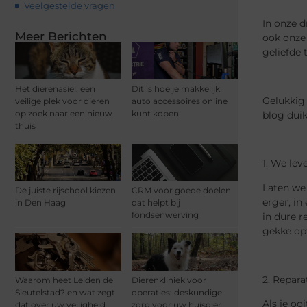
Veelgestelde vragen
In onze 
Meer Berichten
ook onze
geliefde 
Het dierenasiel: een
Dit is hoe je makkelijk
Gelukkig 
veilige plek voor dieren
auto accessoires online
op zoek naar een nieuw
kunt kopen
blog duik
thuis
1. We lev
Laten we 
De juiste rijschool kiezen
CRM voor goede doelen
erger, in
in Den Haag
dat helpt bij
fondsenwerving
in dure r
gekke opt
2. Repara
Waarom heet Leiden de
Dierenkliniek voor
Sleutelstad? en wat zegt
operaties: deskundige
Als je oo
dat over uw veiligheid
zorg voor uw huisdier