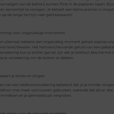
 vervangen van de batterij kunnen flink in de papieren lopen. Bi
en aanzienlijk te verlagen. Je betaalt een kleine premie in verge
e op de lange termijn veel geld besparen!
erming voor ongelukkige momenten
n allemaal weleens een ongelukkig moment gehad waarop onze t
ond terechtkwam. Het hartverscheurende geluid van een gebarst
erzekering kun je echter gerust zijn dat je telefoon beschermd i
op je verzekering om de kosten te dekken.
spaart je stress en zorgen
n van een telefoonverzekering betekent dat je je minder zorgen 
elefoon met meer vertrouwen gebruiken, wetende dat als er iets 
erminderen en je gemoedsrust vergroten.
 niet alleen voor de nieuwste modellen