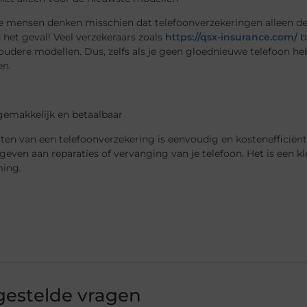
mensen denken misschien dat telefoonverzekeringen alleen de n
jd het geval! Veel verzekeraars zoals
https://qsx-insurance.com/
b
 oudere modellen. Dus, zelfs als je geen gloednieuwe telefoon h
n.
 gemakkelijk en betaalbaar
iten van een telefoonverzekering is eenvoudig en kostenefficiënt
tgeven aan reparaties of vervanging van je telefoon. Het is een 
ing.
gestelde vragen