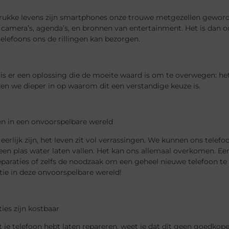
drukke levens zijn smartphones onze trouwe metgezellen geword
 camera’s, agenda’s, en bronnen van entertainment. Het is dan o
telefoons ons de rillingen kan bezorgen.
is er een oplossing die de moeite waard is om te overwegen: het
en we dieper in op waarom dit een verstandige keuze is.
en in een onvoorspelbare wereld
eerlijk zijn, het leven zit vol verrassingen. We kunnen ons tele
 een plas water laten vallen. Het kan ons allemaal overkomen. Een
eparaties of zelfs de noodzaak om een geheel nieuwe telefoon te
ie in deze onvoorspelbare wereld!
ties zijn kostbaar
it je telefoon hebt laten repareren, weet je dat dit geen goedko