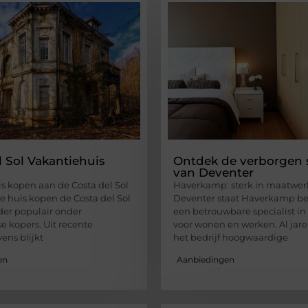
l Sol Vakantiehuis
Ontdek de verborgen 
van Deventer
s kopen aan de Costa del Sol
Haverkamp: sterk in maatwer
e huis kopen de Costa del Sol
Deventer staat Haverkamp be
nder populair onder
een betrouwbare specialist i
e kopers. Uit recente
voor wonen en werken. Al jare
ns blijkt
het bedrijf hoogwaardige
en
Aanbiedingen