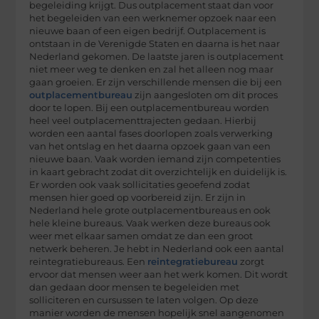
begeleiding krijgt. Dus outplacement staat dan voor
het begeleiden van een werknemer opzoek naar een
nieuwe baan of een eigen bedrijf. Outplacement is
ontstaan in de Verenigde Staten en daarna is het naar
Nederland gekomen. De laatste jaren is outplacement
niet meer weg te denken en zal het alleen nog maar
gaan groeien. Er zijn verschillende mensen die bij een
outplacementbureau
zijn aangesloten om dit proces
door te lopen. Bij een outplacementbureau worden
heel veel outplacementtrajecten gedaan. Hierbij
worden een aantal fases doorlopen zoals verwerking
van het ontslag en het daarna opzoek gaan van een
nieuwe baan. Vaak worden iemand zijn competenties
in kaart gebracht zodat dit overzichtelijk en duidelijk is.
Er worden ook vaak sollicitaties geoefend zodat
mensen hier goed op voorbereid zijn. Er zijn in
Nederland hele grote outplacementbureaus en ook
hele kleine bureaus. Vaak werken deze bureaus ook
weer met elkaar samen omdat ze dan een groot
netwerk beheren. Je hebt in Nederland ook een aantal
reintegratiebureaus. Een
reintegratiebureau
zorgt
ervoor dat mensen weer aan het werk komen. Dit wordt
dan gedaan door mensen te begeleiden met
solliciteren en cursussen te laten volgen. Op deze
manier worden de mensen hopelijk snel aangenomen