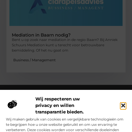
Mediation in Baarn nodig?
Bent u op zoek naar mediation in de regio Baarn? Bij Anniek
Schuurs Mediation kunt u terecht voor betrouwbare
bemiddeling. Of het nu gaat om
Business / Management
Wij respecteren uw
privacy en willen
Over Clarapelsadvies
transparantie bieden.
Clarapelsadvies.nl – Een wereld vol verhalen en inzichten.
Ontdek inspirerende blogs en artikelen over alles wat het
Wij maken gebruik van cookies en vergelijkbare technologieën om
dagelijks leven boeiend maakt.
te begrijpen hoe u onze website gebruikt en om uw ervaring te
verbeteren. Deze cookies worden voor verschillende doeleinden