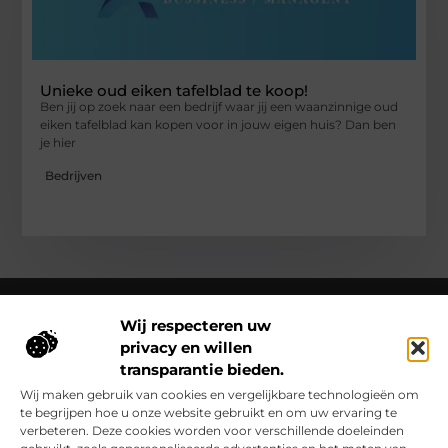
Unieke oud eiken tafelblad te koop!
Ben jij op zoek naar een bedrijf waar jij een waanzinnige oud
eiken tafelblad kan kopen voor in jouw eigen huis? Dan ben
je hier
Bedrijven
Wij respecteren uw
privacy en willen
Over Clarapelsadvies
transparantie bieden.
Clarapelsadvies.nl – Een wereld vol verhalen en inzichten.
Ontdek inspirerende blogs en artikelen over alles wat het
Wij maken gebruik van cookies en vergelijkbare technologieën om
dagelijks leven boeiend maakt.
te begrijpen hoe u onze website gebruikt en om uw ervaring te
verbeteren. Deze cookies worden voor verschillende doeleinden
Bericht categorie