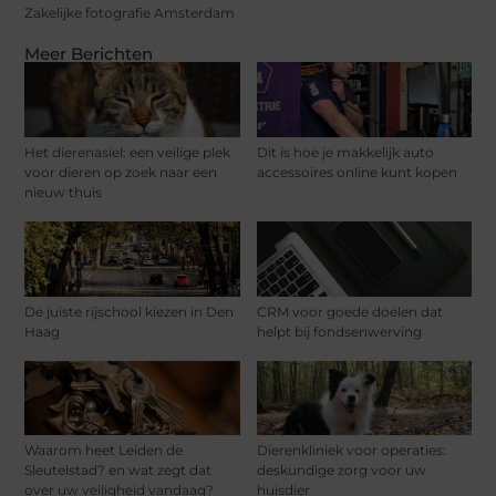
Zakelijke fotografie Amsterdam
Meer Berichten
Het dierenasiel: een veilige plek
Dit is hoe je makkelijk auto
voor dieren op zoek naar een
accessoires online kunt kopen
nieuw thuis
De juiste rijschool kiezen in Den
CRM voor goede doelen dat
Haag
helpt bij fondsenwerving
Waarom heet Leiden de
Dierenkliniek voor operaties:
Sleutelstad? en wat zegt dat
deskundige zorg voor uw
over uw veiligheid vandaag?
huisdier