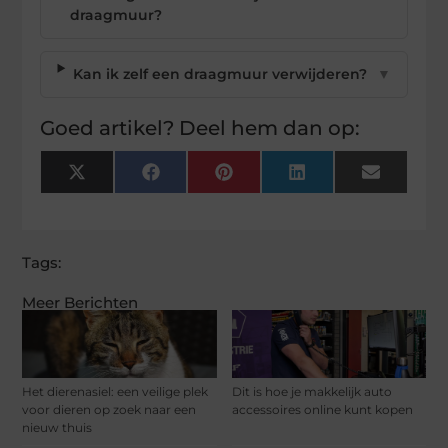
draagmuur?
Kan ik zelf een draagmuur verwijderen?
▼
Goed artikel? Deel hem dan op:
X
Facebook
Pinterest
LinkedIn
Email
(Twitter)
Tags:
Meer Berichten
Het dierenasiel: een veilige plek
Dit is hoe je makkelijk auto
voor dieren op zoek naar een
accessoires online kunt kopen
nieuw thuis