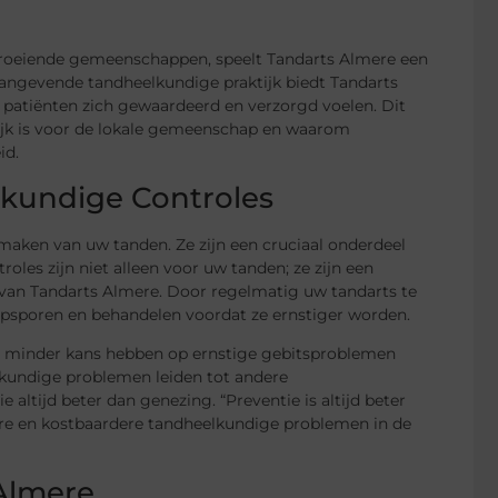
groeiende gemeenschappen, speelt Tandarts Almere een
naangevende tandheelkundige praktijk biedt Tandarts
 patiënten zich gewaardeerd en verzorgd voelen. Dit
ijk is voor de lokale gemeenschap en waarom
id.
kundige Controles
aken van uw tanden. Ze zijn een cruciaal onderdeel
es zijn niet alleen voor uw tanden; ze zijn een
 van Tandarts Almere. Door regelmatig uw tandarts te
psporen en behandelen voordat ze ernstiger worden.
n, minder kans hebben op ernstige gebitsproblemen
kundige problemen leiden tot andere
altijd beter dan genezing. “Preventie is altijd beter
ere en kostbaardere tandheelkundige problemen in de
Almere