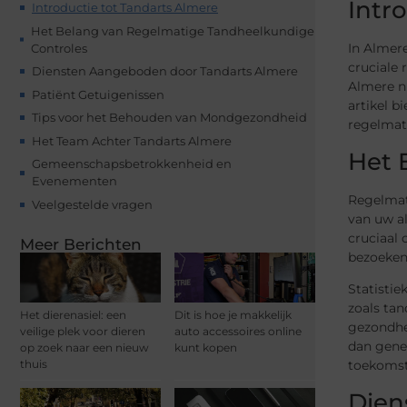
Intr
Introductie tot Tandarts Almere
Het Belang van Regelmatige Tandheelkundige
In Almer
Controles
cruciale 
Diensten Aangeboden door Tandarts Almere
Almere ni
Patiënt Getuigenissen
artikel 
Tips voor het Behouden van Mondgezondheid
regelmat
Het Team Achter Tandarts Almere
Het 
Gemeenschapsbetrokkenheid en
Evenementen
Regelmat
Veelgestelde vragen
van uw al
cruciaal
Meer Berichten
bezoeken
Statisti
zoals ta
Het dierenasiel: een
Dit is hoe je makkelijk
gezondhei
veilige plek voor dieren
auto accessoires online
dan gene
op zoek naar een nieuw
kunt kopen
thuis
toekomst
Dien