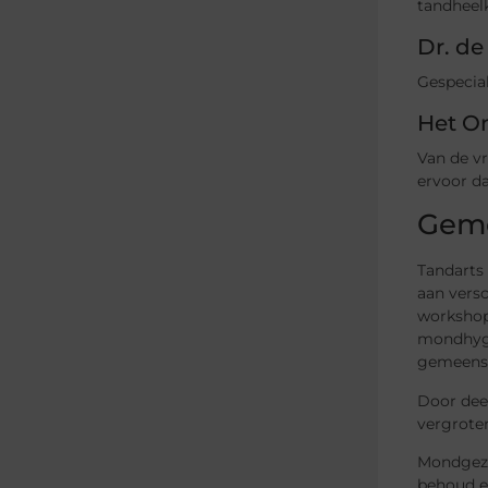
tandheel
Dr. de
Gespecial
Het O
Van de vr
ervoor da
Geme
Tandarts 
aan versc
workshop
mondhygi
gemeensc
Door dee
vergroten
Mondgezon
behoud e