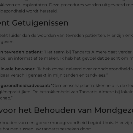
skiezen en implantaten. Deze procedures worden uitgevoerd met
ezondheid wordt hersteld.
ënt Getuigenissen
eekt luider dan de woorden van tevreden patiënten. Hier zijn e
 geven:
en tevreden patiënt:
“Het team bij Tandarts Almere gaat verde
bel en informatief te maken. Ik heb het gevoel dat ze echt om 
n lokale bewoner:
“Ik heb zoveel geleerd over mondgezondheid v
baar verschil gemaakt in mijn tanden en tandvlees.”
n gezondheidsadvocaat:
“Gemeenschapsbetrokkenheid is de sleu
ënepraktijken. De betrokkenheid van Tandarts Almere bij lokal
chap.”
 voor het Behouden van Mondge
rhouden van een goede mondgezondheid begint thuis. Hier zijn 
e houden tussen uw tandartsbezoeken door: