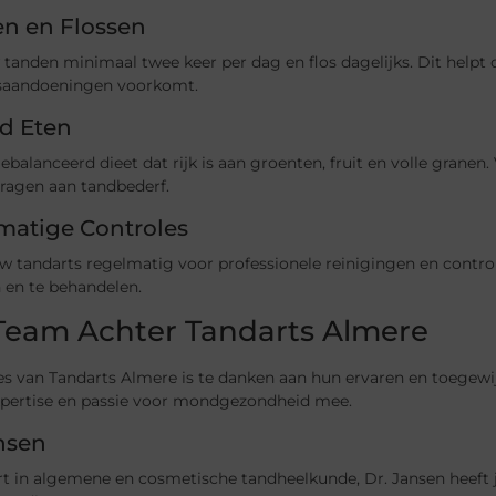
en en Flossen
tanden minimaal twee keer per dag en flos dagelijks. Dit helpt
saandoeningen voorkomt.
d Eten
ebalanceerd dieet dat rijk is aan groenten, fruit en volle granen
ragen aan tandbederf.
matige Controles
 tandarts regelmatig voor professionele reinigingen en control
 en te behandelen.
Team Achter Tandarts Almere
s van Tandarts Almere is te danken aan hun ervaren en toegewij
xpertise en passie voor mondgezondheid mee.
nsen
rt in algemene en cosmetische tandheelkunde, Dr. Jansen heeft 