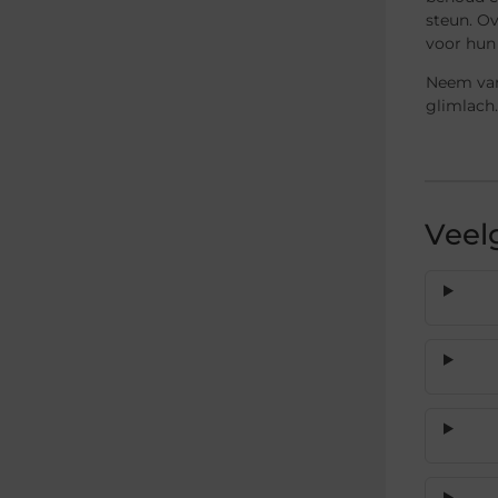
steun. O
voor hun
Neem van
glimlach.
Veel