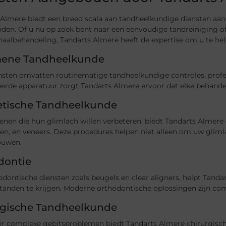
 Almere biedt een breed scala aan tandheelkundige diensten aan
den. Of u nu op zoek bent naar een eenvoudige tandreiniging o
aalbehandeling, Tandarts Almere heeft de expertise om u te hel
ene Tandheelkunde
nsten omvatten routinematige tandheelkundige controles, profes
rde apparatuur zorgt Tandarts Almere ervoor dat elke behandelin
tische Tandheelkunde
nen die hun glimlach willen verbeteren, biedt Tandarts Almere 
n, en veneers. Deze procedures helpen niet alleen om uw glimla
ouwen.
dontie
dontische diensten zoals beugels en clear aligners, helpt Tandar
anden te krijgen. Moderne orthodontische oplossingen zijn comf
rgische Tandheelkunde
r complexe gebitsproblemen biedt Tandarts Almere chirurgische