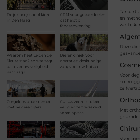
Tandarts
De juiste rijschool kiezen
CRM voor goede doelen
en metho
in Den Haag
dat helpt bij
wortelkan
fondsenwerving
Algem
Deze die
geavancee
Waarom heet Leiden de
Dierenkliniek voor
Sleutelstad? en wat zegt
operaties: deskundige
Cosme
dat over uw veiligheid
zorg voor uw huisdier
vandaag?
Voor dege
en brugge
zelfvertr
Ortho
Zorgeloos ondernemen
Cursus zeezeilen: leer
met heldere cijfers
veilig en zelfverzekerd
Met ortho
varen op zee
gezonde t
Chiru
Voor mee