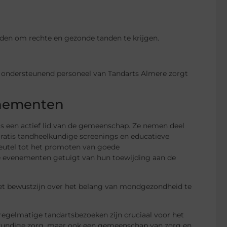
tijden om rechte en gezonde tanden te krijgen.
het ondersteunend personeel van Tandarts Almere zorgt
nementen
 is een actief lid van de gemeenschap. Ze nemen deel
gratis tandheelkundige screenings en educatieve
utel tot het promoten van goede
e evenementen getuigt van hun toewijding aan de
et bewustzijn over het belang van mondgezondheid te
regelmatige tandartsbezoeken zijn cruciaal voor het
lkundige zorg, maar ook een gemeenschap van zorg en