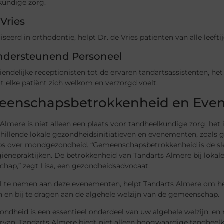
kundige zorg.
 Vries
iseerd in orthodontie, helpt Dr. de Vries patiënten van alle leef
ndersteunend Personeel
iendelijke receptionisten tot de ervaren tandartsassistenten, 
t elke patiënt zich welkom en verzorgd voelt.
enschapsbetrokkenheid en Eve
Almere is niet alleen een plaats voor tandheelkundige zorg; het
hillende lokale gezondheidsinitiatieven en evenementen, zoals 
s over mondgezondheid. “Gemeenschapsbetrokkenheid is de sle
ënepraktijken. De betrokkenheid van Tandarts Almere bij lokal
hap,” zegt Lisa, een gezondheidsadvocaat.
l te nemen aan deze evenementen, helpt Tandarts Almere om h
 en bij te dragen aan de algehele welzijn van de gemeenschap.
dheid is een essentieel onderdeel van uw algehele welzijn, en 
rvan. Tandarts Almere biedt niet alleen hoogwaardige tandhee