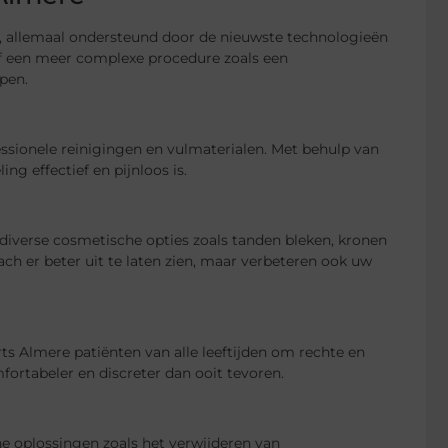
, allemaal ondersteund door de nieuwste technologieën
f een meer complexe procedure zoals een
pen.
sionele reinigingen en vulmaterialen. Met behulp van
g effectief en pijnloos is.
diverse cosmetische opties zoals tanden bleken, kronen
ch er beter uit te laten zien, maar verbeteren ook uw
ts Almere patiënten van alle leeftijden om rechte en
ortabeler en discreter dan ooit tevoren.
 oplossingen zoals het verwijderen van