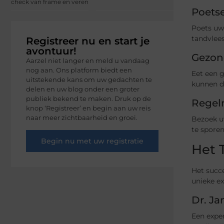
check van frame en veren
Poets
Poets uw 
tandvlee
Registreer nu en start je
avontuur!
Gezon
Aarzel niet langer en meld u vandaag
nog aan. Ons platform biedt een
Eet een g
uitstekende kans om uw gedachten te
kunnen d
delen en uw blog onder een groter
publiek bekend te maken. Druk op de
Regel
knop ‘Registreer’ en begin aan uw reis
naar meer zichtbaarheid en groei.
Bezoek uw
te sporen
Begin nu met uw registratie
Het 
Het succe
unieke e
Dr. Ja
Een expe