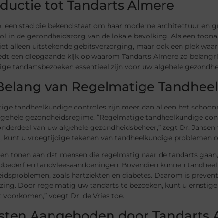
oductie tot Tandarts Almere
e, een stad die bekend staat om haar moderne architectuur en 
rol in de gezondheidszorg van de lokale bevolking. Als een too
et alleen uitstekende gebitsverzorging, maar ook een plek waar
biedt een diepgaande kijk op waarom Tandarts Almere zo belangr
ige tandartsbezoeken essentieel zijn voor uw algehele gezondhe
Belang van Regelmatige Tandheel
ige tandheelkundige controles zijn meer dan alleen het schoonm
gehele gezondheidsregime. “Regelmatige tandheelkundige control
 onderdeel van uw algehele gezondheidsbeheer,” zegt Dr. Jansen
, kunt u vroegtijdige tekenen van tandheelkundige problemen o
eken tonen aan dat mensen die regelmatig naar de tandarts gaa
ndbederf en tandvleesaandoeningen. Bovendien kunnen tandheel
dsproblemen, zoals hartziekten en diabetes. Daarom is preventie 
zing. Door regelmatig uw tandarts te bezoeken, kunt u ernstig
 voorkomen,” voegt Dr. de Vries toe.
sten Aangeboden door Tandarts 