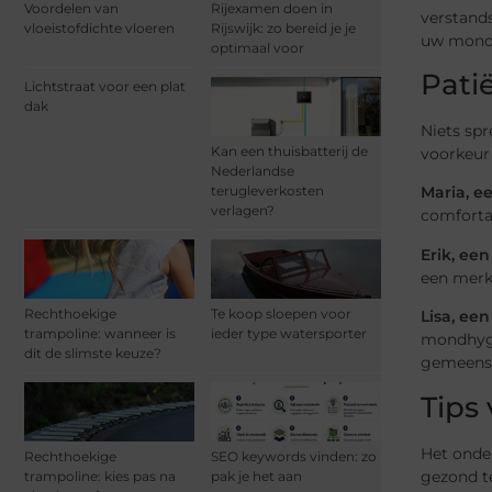
Voordelen van
Rijexamen doen in
verstand
vloeistofdichte vloeren
Rijswijk: zo bereid je je
uw mondg
optimaal voor
Pati
Lichtstraat voor een plat
dak
Niets spr
Kan een thuisbatterij de
voorkeur
Nederlandse
terugleverkosten
Maria, e
verlagen?
comforta
Erik, ee
een merk
Rechthoekige
Te koop sloepen voor
Lisa, ee
trampoline: wanneer is
ieder type watersporter
mondhygi
dit de slimste keuze?
gemeens
Tips
Het onde
Rechthoekige
SEO keywords vinden: zo
gezond t
trampoline: kies pas na
pak je het aan