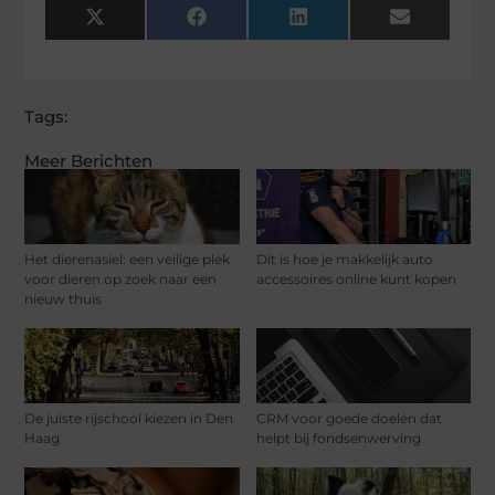
X
Facebook
LinkedIn
Email
(Twitter)
Tags:
Meer Berichten
Het dierenasiel: een veilige plek
Dit is hoe je makkelijk auto
voor dieren op zoek naar een
accessoires online kunt kopen
nieuw thuis
De juiste rijschool kiezen in Den
CRM voor goede doelen dat
Haag
helpt bij fondsenwerving