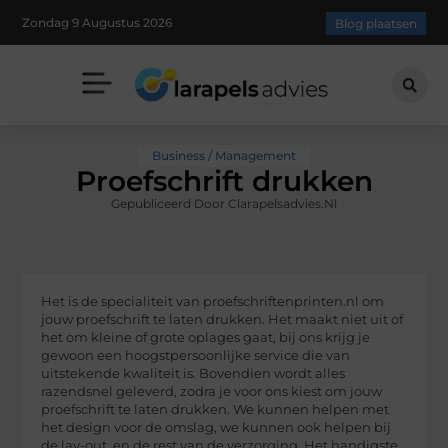
Zondag 9 Augustus 2026
Blog plaatsen
Business / Management
Proefschrift drukken
Gepubliceerd Door Clarapelsadvies.nl
Het is de specialiteit van proefschriftenprinten.nl om
jouw proefschrift te laten drukken. Het maakt niet uit of
het om kleine of grote oplages gaat, bij ons krijg je
gewoon een hoogstpersoonlijke service die van
uitstekende kwaliteit is. Bovendien wordt alles
razendsnel geleverd, zodra je voor ons kiest om jouw
proefschrift te laten drukken. We kunnen helpen met
het design voor de omslag, we kunnen ook helpen bij
de lay-out, en de rest van de verzorging. Het handigste