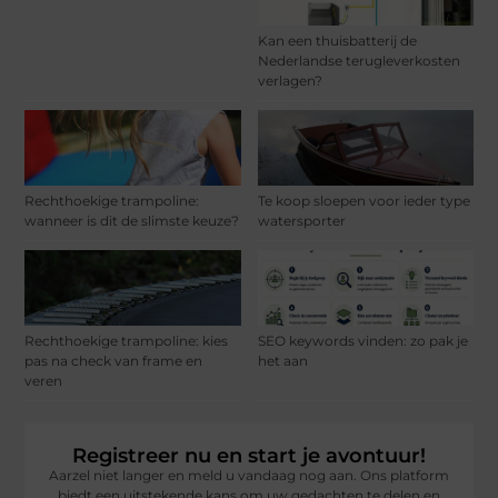
Kan een thuisbatterij de
Nederlandse terugleverkosten
verlagen?
Rechthoekige trampoline:
Te koop sloepen voor ieder type
wanneer is dit de slimste keuze?
watersporter
Rechthoekige trampoline: kies
SEO keywords vinden: zo pak je
pas na check van frame en
het aan
veren
Registreer nu en start je avontuur!
Aarzel niet langer en meld u vandaag nog aan. Ons platform
biedt een uitstekende kans om uw gedachten te delen en