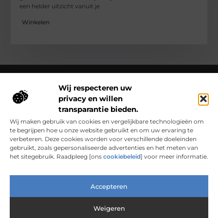
een helder uitzicht vanuit je
Winkelen
Wij respecteren uw
privacy en willen
Over Clarapelsadvies
transparantie bieden.
Clarapelsadvies.nl – Een wereld vol verhalen en inzichten.
Ontdek inspirerende blogs en artikelen over alles wat het
Wij maken gebruik van cookies en vergelijkbare technologieën om
dagelijks leven boeiend maakt.
te begrijpen hoe u onze website gebruikt en om uw ervaring te
verbeteren. Deze cookies worden voor verschillende doeleinden
Bericht categorie
gebruikt, zoals gepersonaliseerde advertenties en het meten van
het sitegebruik. Raadpleeg [ons
cookiebeleid
] voor meer informatie.
Main Links
Accepteren
Nederlandse Linkbuilding: Waarom Lokaal Bouwen Sterker Werkt
Verdien Geld met je Website: Van Hobbyproject tot Inkomensbron
Weigeren