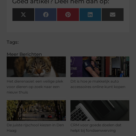
Goed artikel? Deel hem dan op:
X
Facebook
Pinterest
LinkedIn
Email
(Twitter)
Tags:
Meer Berichten
Het dierenasiel: een veilige plek
Dit is hoe je makkelijk auto
voor dieren op zoek naar een
accessoires online kunt kopen
nieuw thuis
De juiste rijschool kiezen in Den
CRM voor goede doelen dat
Haag
helpt bij fondsenwerving