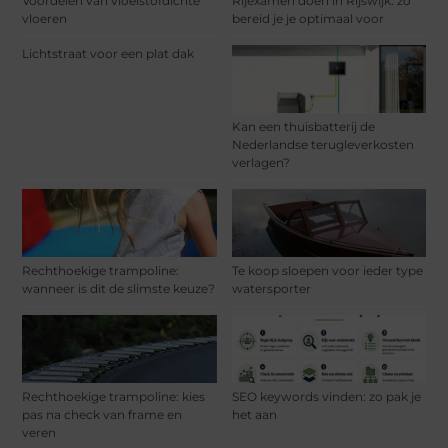
Voordelen van vloeistofdichte
Rijexamen doen in Rijswijk: zo
vloeren
bereid je je optimaal voor
Lichtstraat voor een plat dak
Kan een thuisbatterij de
Nederlandse terugleverkosten
verlagen?
Rechthoekige trampoline:
Te koop sloepen voor ieder type
wanneer is dit de slimste keuze?
watersporter
Rechthoekige trampoline: kies
SEO keywords vinden: zo pak je
pas na check van frame en
het aan
veren