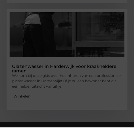
Glazenwasser in Harderwijk voor kraakheldere
ramen
Welkom bij onze gids over het inhuren van een professionele
glazenwasser in Harderwijk! Of je nu een bewoner bent die
een helder uitzicht vanuit je
Winkelen