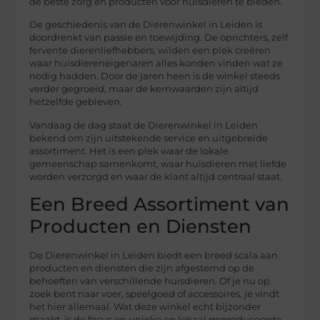
de beste zorg en producten voor huisdieren te bieden.
De geschiedenis van de Dierenwinkel in Leiden is
doordrenkt van passie en toewijding. De oprichters, zelf
fervente dierenliefhebbers, wilden een plek creëren
waar huisdiereneigenaren alles konden vinden wat ze
nodig hadden. Door de jaren heen is de winkel steeds
verder gegroeid, maar de kernwaarden zijn altijd
hetzelfde gebleven.
Vandaag de dag staat de Dierenwinkel in Leiden
bekend om zijn uitstekende service en uitgebreide
assortiment. Het is een plek waar de lokale
gemeenschap samenkomt, waar huisdieren met liefde
worden verzorgd en waar de klant altijd centraal staat.
Een Breed Assortiment van
Producten en Diensten
De Dierenwinkel in Leiden biedt een breed scala aan
producten en diensten die zijn afgestemd op de
behoeften van verschillende huisdieren. Of je nu op
zoek bent naar voer, speelgoed of accessoires, je vindt
het hier allemaal. Wat deze winkel echt bijzonder
maakt, is de focus op unieke en lokaal geproduceerde