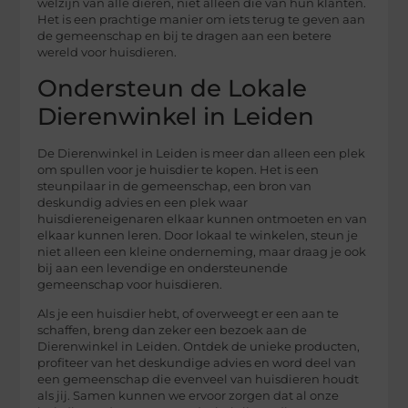
welzijn van alle dieren, niet alleen die van hun klanten.
Het is een prachtige manier om iets terug te geven aan
de gemeenschap en bij te dragen aan een betere
wereld voor huisdieren.
Ondersteun de Lokale
Dierenwinkel in Leiden
De Dierenwinkel in Leiden is meer dan alleen een plek
om spullen voor je huisdier te kopen. Het is een
steunpilaar in de gemeenschap, een bron van
deskundig advies en een plek waar
huisdiereneigenaren elkaar kunnen ontmoeten en van
elkaar kunnen leren. Door lokaal te winkelen, steun je
niet alleen een kleine onderneming, maar draag je ook
bij aan een levendige en ondersteunende
gemeenschap voor huisdieren.
Als je een huisdier hebt, of overweegt er een aan te
schaffen, breng dan zeker een bezoek aan de
Dierenwinkel in Leiden. Ontdek de unieke producten,
profiteer van het deskundige advies en word deel van
een gemeenschap die evenveel van huisdieren houdt
als jij. Samen kunnen we ervoor zorgen dat al onze