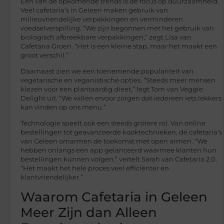
Een van de opkomende trends is de focus op duurzaamheid.
Veel cafetaria’s in Geleen maken gebruik van
milieuvriendelijke verpakkingen en verminderen
voedselverspilling. “We zijn begonnen met het gebruik van
biologisch afbreekbare verpakkingen,” zegt Lisa van
Cafetaria Groen. “Het is een kleine stap, maar het maakt een
groot verschil.”
Daarnaast zien we een toenemende populariteit van
vegetarische en veganistische opties. “Steeds meer mensen
kiezen voor een plantaardig dieet,” legt Tom van Veggie
Delight uit. “We willen ervoor zorgen dat iedereen iets lekkers
kan vinden op ons menu.”
Technologie speelt ook een steeds grotere rol. Van online
bestellingen tot geavanceerde kooktechnieken, de cafetaria’s
van Geleen omarmen de toekomst met open armen. “We
hebben onlangs een app gelanceerd waarmee klanten hun
bestellingen kunnen volgen,” vertelt Sarah van Cafetaria 2.0.
“Het maakt het hele proces veel efficiënter en
klantvriendelijker.”
Waarom Cafetaria in Geleen
Meer Zijn dan Alleen