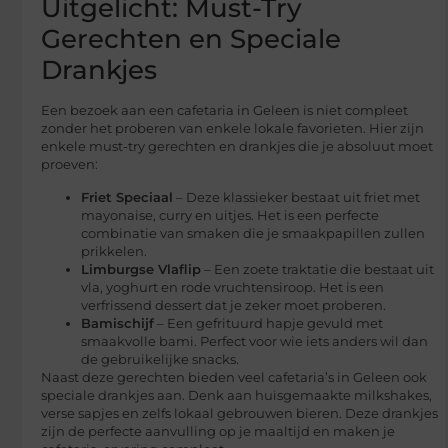
Uitgelicht: Must-Try
Gerechten en Speciale
Drankjes
Een bezoek aan een cafetaria in Geleen is niet compleet
zonder het proberen van enkele lokale favorieten. Hier zijn
enkele must-try gerechten en drankjes die je absoluut moet
proeven:
Friet Speciaal
– Deze klassieker bestaat uit friet met
mayonaise, curry en uitjes. Het is een perfecte
combinatie van smaken die je smaakpapillen zullen
prikkelen.
Limburgse Vlaflip
– Een zoete traktatie die bestaat uit
vla, yoghurt en rode vruchtensiroop. Het is een
verfrissend dessert dat je zeker moet proberen.
Bamischijf
– Een gefrituurd hapje gevuld met
smaakvolle bami. Perfect voor wie iets anders wil dan
de gebruikelijke snacks.
Naast deze gerechten bieden veel cafetaria’s in Geleen ook
speciale drankjes aan. Denk aan huisgemaakte milkshakes,
verse sapjes en zelfs lokaal gebrouwen bieren. Deze drankjes
zijn de perfecte aanvulling op je maaltijd en maken je