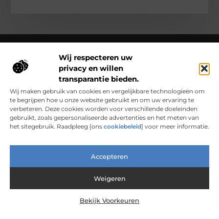
Wij respecteren uw
privacy en willen
Over Clarapelsadvies
transparantie bieden.
Clarapelsadvies.nl – Een wereld vol verhalen en inzichten.
Ontdek inspirerende blogs en artikelen over alles wat het
Wij maken gebruik van cookies en vergelijkbare technologieën om
dagelijks leven boeiend maakt.
te begrijpen hoe u onze website gebruikt en om uw ervaring te
verbeteren. Deze cookies worden voor verschillende doeleinden
Bericht categorie
gebruikt, zoals gepersonaliseerde advertenties en het meten van
het sitegebruik. Raadpleeg [ons
cookiebeleid
] voor meer informatie.
Main Links
Accepteren
Nederlandse Linkbuilding: Waarom Lokaal Bouwen Sterker Werkt
Verdien Geld met je Website: Van Hobbyproject tot Inkomensbron
Weigeren
Bekijk Voorkeuren
@2025 www.clarapelsadvies.nl. All Right Reserved.