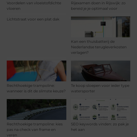
Voordelen van vloeistofdichte
Rijexamen doen in Rijswijk: zo
vloeren
bereid je je optimaal voor
Lichtstraat voor een plat dak
Kan een thuisbatterij de
Nederlandse terugleverkosten
verlagen?
Rechthoekige trampoline:
Te koop sloepen voor ieder type
wanneer is dit de slimste keuze?
watersporter
Rechthoekige trampoline: kies
SEO keywords vinden: zo pak je
pas na check van frame en
het aan
veren