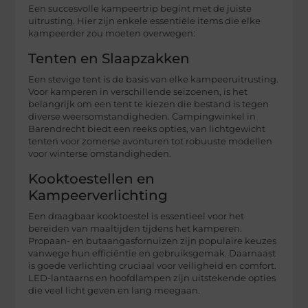
Een succesvolle kampeertrip begint met de juiste
uitrusting. Hier zijn enkele essentiële items die elke
kampeerder zou moeten overwegen:
Tenten en Slaapzakken
Een stevige tent is de basis van elke kampeeruitrusting.
Voor kamperen in verschillende seizoenen, is het
belangrijk om een tent te kiezen die bestand is tegen
diverse weersomstandigheden. Campingwinkel in
Barendrecht biedt een reeks opties, van lichtgewicht
tenten voor zomerse avonturen tot robuuste modellen
voor winterse omstandigheden.
Kooktoestellen en
Kampeerverlichting
Een draagbaar kooktoestel is essentieel voor het
bereiden van maaltijden tijdens het kamperen.
Propaan- en butaangasfornuizen zijn populaire keuzes
vanwege hun efficiëntie en gebruiksgemak. Daarnaast
is goede verlichting cruciaal voor veiligheid en comfort.
LED-lantaarns en hoofdlampen zijn uitstekende opties
die veel licht geven en lang meegaan.