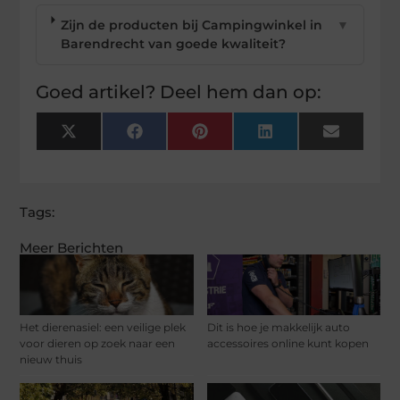
Zijn de producten bij Campingwinkel in
▼
Barendrecht van goede kwaliteit?
Goed artikel? Deel hem dan op:
X
Facebook
Pinterest
LinkedIn
Email
(Twitter)
Tags:
Meer Berichten
Het dierenasiel: een veilige plek
Dit is hoe je makkelijk auto
voor dieren op zoek naar een
accessoires online kunt kopen
nieuw thuis