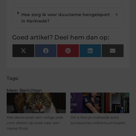
Hoe zorg ik voor duurzame hengelsport
▼
in Kerkrade?
Goed artikel? Deel hem dan op:
X
Facebook
Pinterest
LinkedIn
Email
(Twitter)
Tags:
Meer Berichten
Het dierenasiel: een veilige plek
Dit is hoe je makkelijk auto
voor dieren op zoek naar een
accessoires online kunt kopen
nieuw thuis