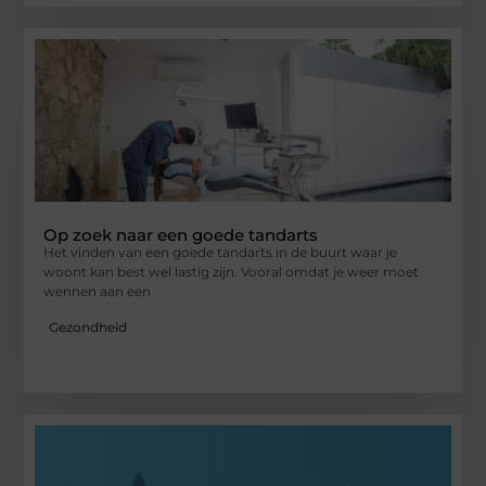
Op zoek naar een goede tandarts
Het vinden van een goede tandarts in de buurt waar je
woont kan best wel lastig zijn. Vooral omdat je weer moet
wennen aan een
Gezondheid