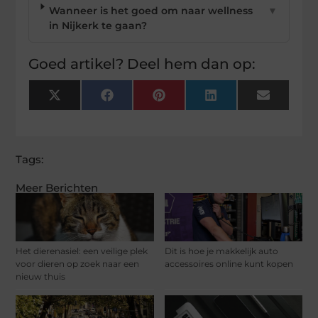
Wanneer is het goed om naar wellness
▼
in Nijkerk te gaan?
Goed artikel? Deel hem dan op:
X
Facebook
Pinterest
LinkedIn
Email
(Twitter)
Tags:
Meer Berichten
Het dierenasiel: een veilige plek
Dit is hoe je makkelijk auto
voor dieren op zoek naar een
accessoires online kunt kopen
nieuw thuis