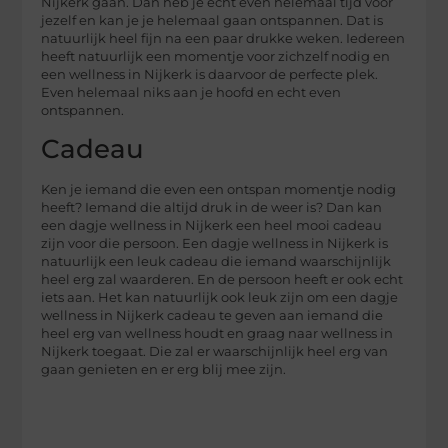
Nijkerk gaan. Dan heb je echt even helemaal tijd voor
jezelf en kan je je helemaal gaan ontspannen. Dat is
natuurlijk heel fijn na een paar drukke weken. Iedereen
heeft natuurlijk een momentje voor zichzelf nodig en
een wellness in Nijkerk is daarvoor de perfecte plek.
Even helemaal niks aan je hoofd en echt even
ontspannen.
Cadeau
Ken je iemand die even een ontspan momentje nodig
heeft? Iemand die altijd druk in de weer is? Dan kan
een dagje wellness in Nijkerk een heel mooi cadeau
zijn voor die persoon. Een dagje wellness in Nijkerk is
natuurlijk een leuk cadeau die iemand waarschijnlijk
heel erg zal waarderen. En de persoon heeft er ook echt
iets aan. Het kan natuurlijk ook leuk zijn om een dagje
wellness in Nijkerk cadeau te geven aan iemand die
heel erg van wellness houdt en graag naar wellness in
Nijkerk toegaat. Die zal er waarschijnlijk heel erg van
gaan genieten en er erg blij mee zijn.