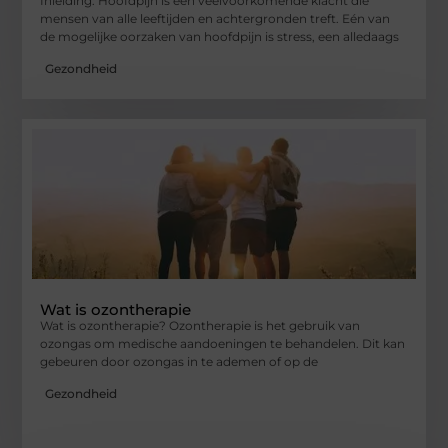
Inleiding: Hoofdpijn is een veelvoorkomende klacht die
mensen van alle leeftijden en achtergronden treft. Eén van
de mogelijke oorzaken van hoofdpijn is stress, een alledaags
Gezondheid
Wat is ozontherapie
Wat is ozontherapie? Ozontherapie is het gebruik van
ozongas om medische aandoeningen te behandelen. Dit kan
gebeuren door ozongas in te ademen of op de
Gezondheid