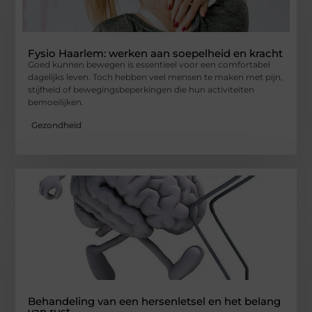
Fysio Haarlem: werken aan soepelheid en kracht
Goed kunnen bewegen is essentieel voor een comfortabel
dagelijks leven. Toch hebben veel mensen te maken met pijn,
stijfheid of bewegingsbeperkingen die hun activiteiten
bemoeilijken.
Gezondheid
Behandeling van een hersenletsel en het belang
van rust