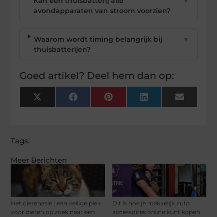
Kan een thuisbatterij álle
▼
avondapparaten van stroom voorzien?
Waarom wordt timing belangrijk bij
▼
thuisbatterijen?
Goed artikel? Deel hem dan op:
X
Facebook
Pinterest
LinkedIn
Email
(Twitter)
Tags:
Meer Berichten
Het dierenasiel: een veilige plek
Dit is hoe je makkelijk auto
voor dieren op zoek naar een
accessoires online kunt kopen