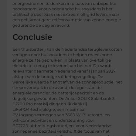
energiestromen te denken in plaats van onbeperkte
noodstroom. Voor Nederlandse huishoudens is het
praktische doel vaak niet extreem off-grid leven, maar
een gelijkmatigere zelfconsumptie van zonne-energie
gedurende de dag en avond.
Conclusie
Een thuisbatterij kan de Nederlandse terugleverkosten
verlagen door huishoudens te helpen meer zonne-
energie zelf te gebruiken in plaats van overtollige
elektriciteit terug te leveren aan het net. Dit wordt
relevanter naarmate Nederland vanaf 1 januari 2027
afstapt van de huidige salderingsregeling. De
werkelijke waarde hangt af van de zonneproductie, het
stroomverbruik in de avond, de regels van de
energieleverancier, de batterijcapaciteit en de
dagelijkse gewoonten. De Anker SOLIX Solarbank 3
E2700 Pro past bij dit gebruik dankzij
LiFePO4‑technologie, een maximaal
PV‑ingangsvermogen van 3600 W, Bluetooth- en
wifi‑connectiviteit en ondersteuning voor
BP2700‑uitbreidingsbatterijen. Voor Nederlandse
zonnepaneelbezitters verschuift de focus van het