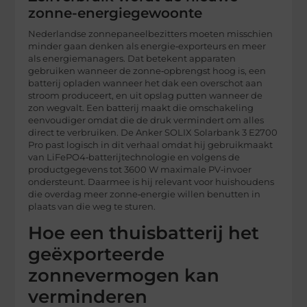
zonne-energiegewoonte
Nederlandse zonnepaneelbezitters moeten misschien
minder gaan denken als energie‑exporteurs en meer
als energiemanagers. Dat betekent apparaten
gebruiken wanneer de zonne‑opbrengst hoog is, een
batterij opladen wanneer het dak een overschot aan
stroom produceert, en uit opslag putten wanneer de
zon wegvalt. Een batterij maakt die omschakeling
eenvoudiger omdat die de druk vermindert om alles
direct te verbruiken. De Anker SOLIX Solarbank 3 E2700
Pro past logisch in dit verhaal omdat hij gebruikmaakt
van LiFePO4‑batterijtechnologie en volgens de
productgegevens tot 3600 W maximale PV‑invoer
ondersteunt. Daarmee is hij relevant voor huishoudens
die overdag meer zonne‑energie willen benutten in
plaats van die weg te sturen.
Hoe een thuisbatterij het
geëxporteerde
zonnevermogen kan
verminderen