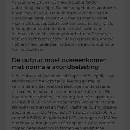
kan samenwerken met Anker SOLIX BP2700-
uitbreidingsbatterijen. De hier aangeboden productset
bevat twee BP2700-uitbreidingsbatterijen, en in de
opgegeven details wordt 2688Wh genoemd als de
maximale laadcapaciteit voor een extra batterij. Dit is
belangrijk omdat Nederlandse huishoudens niet
allemaal hetzelfde zonnerythme hebben. Sommige
hebben slechts een bescheiden opslag nodig. Andere
hebben meer capaciteit nodig om de avondroutine te
kunnen dekken.
De output moet overeenkomen
met normale avondbelasting
Een thuisbatterij hoeft niet alle apparaten tegelijk van
stroom te voorzien om terugleveringskosten te
verminderen. Ze moet de belastingen ondersteunen
die optreden nadat de zonneproductie afneemt. Dit
kunnen onder andere verlichting, internetapparatuur,
koeling, het opladen van apparaten, kookgerelateerde
stand-byverbruikers en matig krachtige huishoudelijke
apparaten zijn. De Anker SOLIX Solarbank 3 E2700 Pro
vermeldt 800W netgekoppeld AC-vermogen en 1800W
nominaal vermogen voor één apparaat. Deze waarden
helpen gebruikers om in termen van realistische