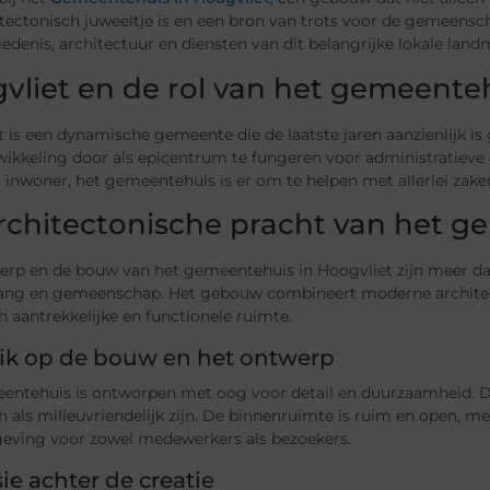
tectonisch juweeltje is en een bron van trots voor de gemeensc
edenis, architectuur en diensten van dit belangrijke lokale land
vliet en de rol van het gemeente
 is een dynamische gemeente die de laatste jaren aanzienlijk is 
ikkeling door als epicentrum te fungeren voor administratieve en
 inwoner, het gemeentehuis is er om te helpen met allerlei zake
rchitectonische pracht van het 
rp en de bouw van het gemeentehuis in Hoogvliet zijn meer dan 
ang en gemeenschap. Het gebouw combineert moderne architectu
h aantrekkelijke en functionele ruimte.
lik op de bouw en het ontwerp
entehuis is ontworpen met oog voor detail en duurzaamheid. De 
h als milieuvriendelijk zijn. De binnenruimte is ruim en open, m
ving voor zowel medewerkers als bezoekers.
sie achter de creatie