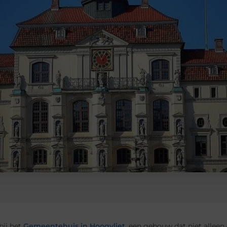
ij het
Gemeentehuis in Hoogvliet
, een gebouw dat niet alleen