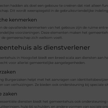
ecten hadden als doel een gebouw te creëren dat niet alleen fun
hap. Dit wordt weerspiegeld in de gebruiksvriendelijke indelin
sche kenmerken
an de opvallende kenmerken van het gebouw zijn de ruime entre
iendelijke voorzieningen. Deze elementen maken het gemeentehui
r de gemeenschap zich welkom voelt.
entehuis als dienstverlener
ntehuis in Hoogvliet biedt een breed scala aan diensten aan ha
recht voor allerlei gemeentelijke aangelegenheden.
rzaken
ng Burgerzaken helpt met het aanvragen van identiteitsbewijzen,
en van verhuizingen. Ze bieden ook ondersteuning bij speciale s
e zaken
 essentiële diensten biedt het gemeentehuis ook ondersteuning 
uitkeringen, hulp bij schulden, en andere vormen van sociale o