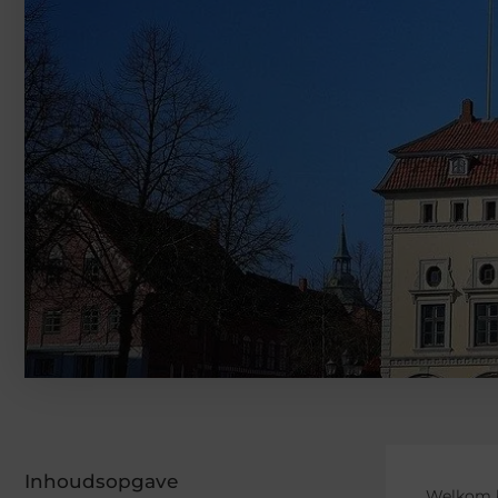
Inhoudsopgave
Welkom b