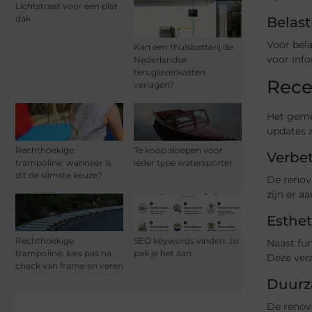
Lichtstraat voor een plat
dak
Belas
Voor bel
Kan een thuisbatterij de
voor info
Nederlandse
terugleverkosten
Rece
verlagen?
Het gemee
updates 
Rechthoekige
Te koop sloepen voor
Verbet
trampoline: wanneer is
ieder type watersporter
dit de slimste keuze?
De renova
zijn er 
Esthe
Rechthoekige
SEO keywords vinden: zo
Naast fu
trampoline: kies pas na
pak je het aan
Deze ver
check van frame en veren
Duurz
De renov