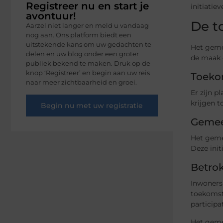
Registreer nu en start je
initiatie
avontuur!
De t
Aarzel niet langer en meld u vandaag
nog aan. Ons platform biedt een
uitstekende kans om uw gedachten te
Het gemee
delen en uw blog onder een groter
de maak 
publiek bekend te maken. Druk op de
knop ‘Registreer’ en begin aan uw reis
Toeko
naar meer zichtbaarheid en groei.
Er zijn p
krijgen t
Begin nu met uw registratie
Gemee
Het geme
Deze ini
Betro
Inwoners
toekomst
particip
Het gemee