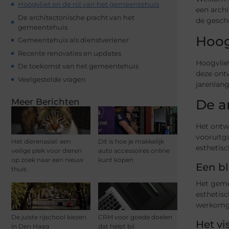
Hoogvliet en de rol van het gemeentehuis
een archi
De architectonische pracht van het
de geschi
gemeentehuis
Hoog
Gemeentehuis als dienstverlener
Recente renovaties en updates
Hoogvliet
De toekomst van het gemeentehuis
deze ontw
Veelgestelde vragen
jarenlang
De a
Meer Berichten
Het ontwe
vooruitg
Het dierenasiel: een
Dit is hoe je makkelijk
esthetisc
veilige plek voor dieren
auto accessoires online
op zoek naar een nieuw
kunt kopen
Een b
thuis
Het geme
esthetisc
werkomge
De juiste rijschool kiezen
CRM voor goede doelen
Het vi
in Den Haag
dat helpt bij