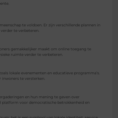
ente.
eenschap te voldoen. Er zijn verschillende plannen in
verder te verbeteren.
inwoners gemakkelijker maakt om online toegang te
ysieke ruimte verder te verbeteren.
 zoals lokale evenementen en educatieve programma’s.
 inwoners te versterken.
rgaderingen en hun mening te geven over
l platform voor democratische betrokkenheid en
um; het is een symbool van lokale identiteit, service