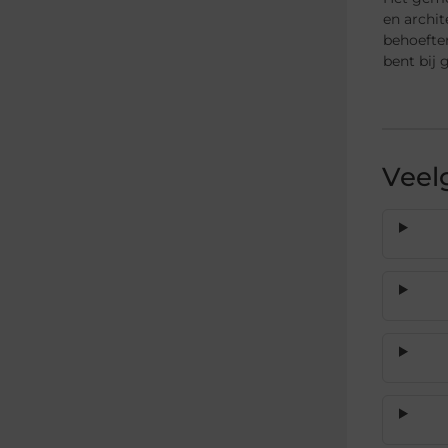
en archi
behoefte
bent bij 
Veel