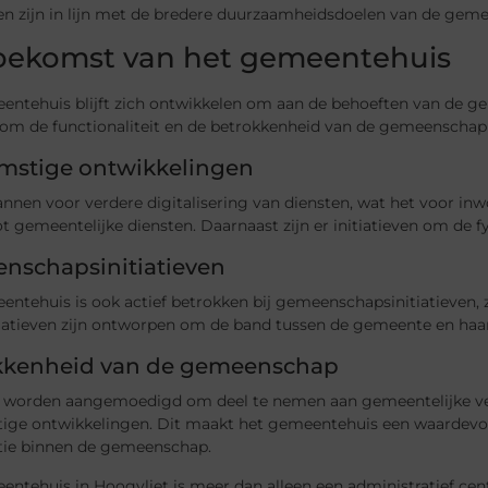
ven zijn in lijn met de bredere duurzaamheidsdoelen van de geme
oekomst van het gemeentehuis
ntehuis blijft zich ontwikkelen om aan de behoeften van de gem
om de functionaliteit en de betrokkenheid van de gemeenschap 
mstige ontwikkelingen
lannen voor verdere digitalisering van diensten, wat het voor 
ot gemeentelijke diensten. Daarnaast zijn er initiatieven om de f
nschapsinitiatieven
entehuis is ook actief betrokken bij gemeenschapsinitiatieven,
tiatieven zijn ontworpen om de band tussen de gemeente en haar
kkenheid van de gemeenschap
 worden aangemoedigd om deel te nemen aan gemeentelijke ve
ige ontwikkelingen. Dit maakt het gemeentehuis een waardevo
atie binnen de gemeenschap.
ntehuis in Hoogvliet is meer dan alleen een administratief centr