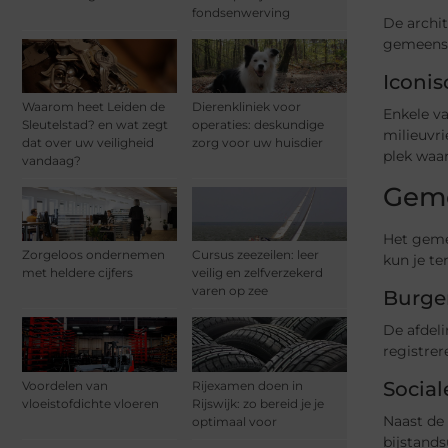
fondsenwerving
De archit
gemeensc
Iconi
Waarom heet Leiden de
Dierenkliniek voor
Enkele v
Sleutelstad? en wat zegt
operaties: deskundige
milieuvr
dat over uw veiligheid
zorg voor uw huisdier
plek waa
vandaag?
Geme
Het gemee
Zorgeloos ondernemen
Cursus zeezeilen: leer
kun je te
met heldere cijfers
veilig en zelfverzekerd
varen op zee
Burge
De afdeli
registrer
Social
Voordelen van
Rijexamen doen in
vloeistofdichte vloeren
Rijswijk: zo bereid je je
Naast de
optimaal voor
bijstands