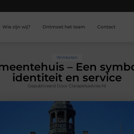
Wie zijn wij?
Ontmoet het team
Contact
Winkelen
meentehuis – Een symbo
identiteit en service
Gepubliceerd Door Clarapelsadvies.nl