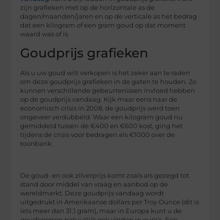
zijn grafieken met op de horizontale as de
dagen/maanden/jaren en op de verticale as het bedrag
dat een kilogram of een gram goud op dat moment
waard was of is.
Goudprijs grafieken
Als u uw goud wilt verkopen is het zeker aan te raden
om deze goudprijs grafieken in de gaten te houden. Zo
kunnen verschillende gebeurtenissen invloed hebben
op de goudprijs vandaag. Kijk maar eens naar de
economisch crisis in 2008, de goudprijs werd toen
ongeveer verdubbeld. Waar een kilogram goud nu
gemiddeld tussen de €400 en €600 kost, ging het
tijdens de crisis voor bedragen als €1000 over de
toonbank.
De goud- en ook zilverprijs komt zoals als gezegd tot
stand door middel van vraag en aanbod op de
wereldmarkt. Deze goudprijs vandaag wordt
uitgedrukt in Amerikaanse dollars per Troy Ounce (dit is
iets meer dan 31,1 gram), maar in Europa kunt u de
goudkoersen natuurlijk ook vinden in euro’s. Een