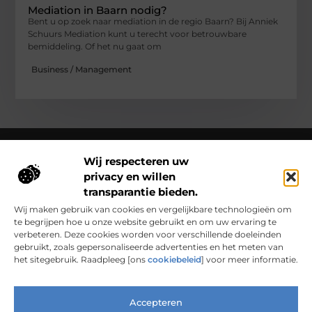
Mediation in Baarn nodig?
Bent u op zoek naar mediation in de regio Baarn? Bij Anniek
Schuurs Mediation kunt u terecht voor betrouwbare
bemiddeling. Of het nu gaat om
Business / Management
Wij respecteren uw
privacy en willen
Over Clarapelsadvies
transparantie bieden.
Clarapelsadvies.nl – Een wereld vol verhalen en inzichten.
Ontdek inspirerende blogs en artikelen over alles wat het
Wij maken gebruik van cookies en vergelijkbare technologieën om
dagelijks leven boeiend maakt.
te begrijpen hoe u onze website gebruikt en om uw ervaring te
verbeteren. Deze cookies worden voor verschillende doeleinden
Bericht categorie
gebruikt, zoals gepersonaliseerde advertenties en het meten van
het sitegebruik. Raadpleeg [ons
cookiebeleid
] voor meer informatie.
Main Links
Accepteren