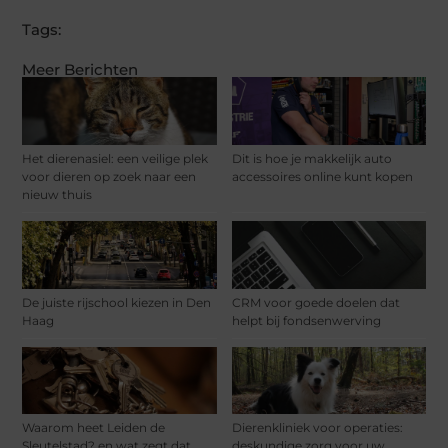
Tags:
Meer Berichten
Het dierenasiel: een veilige plek
Dit is hoe je makkelijk auto
voor dieren op zoek naar een
accessoires online kunt kopen
nieuw thuis
De juiste rijschool kiezen in Den
CRM voor goede doelen dat
Haag
helpt bij fondsenwerving
Waarom heet Leiden de
Dierenkliniek voor operaties:
Sleutelstad? en wat zegt dat
deskundige zorg voor uw