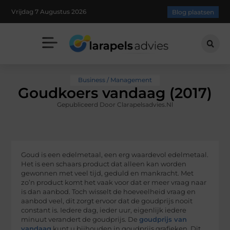
Vrijdag 7 Augustus 2026
Blog plaatsen
Business / Management
Goudkoers vandaag (2017)
Gepubliceerd Door Clarapelsadvies.nl
Goud is een edelmetaal, een erg waardevol edelmetaal.
Het is een schaars product dat alleen kan worden
gewonnen met veel tijd, geduld en mankracht. Met
zo’n product komt het vaak voor dat er meer vraag naar
is dan aanbod. Toch wisselt de hoeveelheid vraag en
aanbod veel, dit zorgt ervoor dat de goudprijs nooit
constant is. Iedere dag, ieder uur, eigenlijk iedere
minuut verandert de goudprijs. De
goudprijs van
vandaag
kunt u bijhouden in goudprijs grafieken. Dit