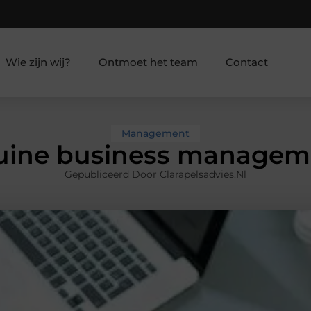
Wie zijn wij?
Ontmoet het team
Contact
Management
uine business managem
Gepubliceerd Door Clarapelsadvies.nl