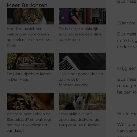
Business
Meer Berichten
Waarom z
Het dierenasiel: een
Dit is hoe je makkelijk
Business
veilige plek voor dieren
auto accessoires online
op zoek naar een nieuw
kunt kopen
in te kri
thuis
andere v
Krijg een
De juiste rijschool kiezen
CRM voor goede doelen
Business
in Den Haag
dat helpt bij
fondsenwerving
managemen
helpen ki
Vitale m
Waarom heet Leiden de
Dierenkliniek voor
Sleutelstad? en wat zegt
operaties: deskundige
Wilt u e
dat over uw veiligheid
zorg voor uw huisdier
vandaag?
van vaar