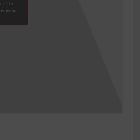
ies te
d in te