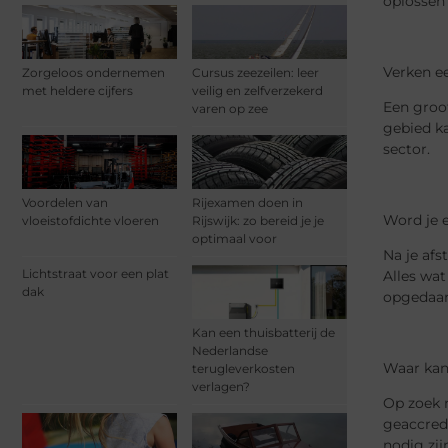
oplossen
Verken e
Zorgeloos ondernemen
Cursus zeezeilen: leer
met heldere cijfers
veilig en zelfverzekerd
Een groot
varen op zee
gebied ka
sector.
Voordelen van
Rijexamen doen in
Word je 
vloeistofdichte vloeren
Rijswijk: zo bereid je je
optimaal voor
Na je afs
Lichtstraat voor een plat
Alles wat
dak
opgedaan 
Kan een thuisbatterij de
Nederlandse
Waar kan
terugleverkosten
verlagen?
Op zoek n
geaccred
nodig zij