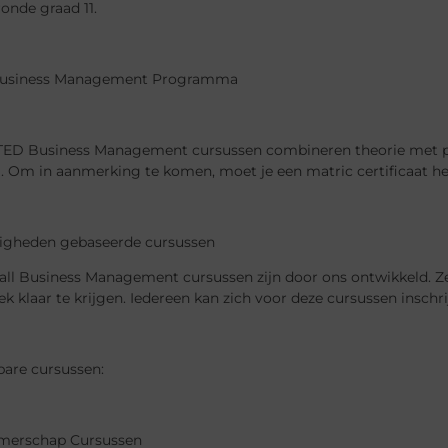
onde graad 11.
usiness Management Programma
ED Business Management cursussen combineren theorie met pra
g. Om in aanmerking te komen, moet je een matric certificaat h
igheden gebaseerde cursussen
ll Business Management cursussen zijn door ons ontwikkeld. Ze 
ek klaar te krijgen. Iedereen kan zich voor deze cursussen inschrij
bare cursussen:
merschap Cursussen