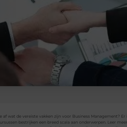
je af wat de vereiste vakken zijn voor Business Management? Er i
ursussen bestrijken een breed scala aan onderwerpen. Leer meer