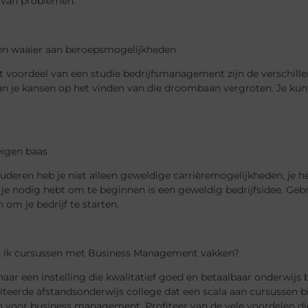
 van problemen.
en waaier aan beroepsmogelijkheden
 voordeel van een studie bedrijfsmanagement zijn de verschillen
n je kansen op het vinden van die droombaan vergroten. Je kunt
eigen baas
tuderen heb je niet alleen geweldige carrièremogelijkheden, je 
 je nodig hebt om te beginnen is een geweldig bedrijfsidee. Gebru
om je bedrijf te starten.
 ik cursussen met Business Management vakken?
aar een instelling die kwalitatief goed en betaalbaar onderwijs 
iteerde afstandsonderwijs college dat een scala aan cursussen 
n voor business management. Profiteer van de vele voordelen die 