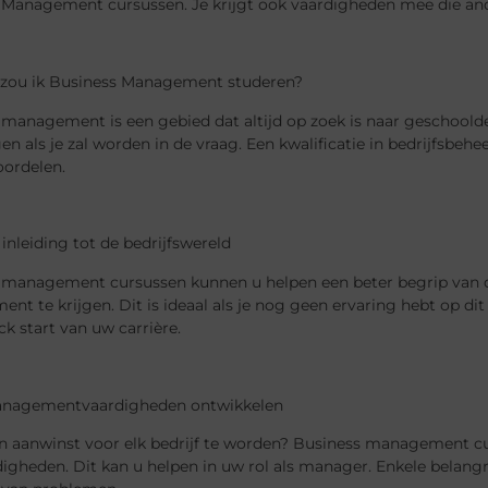
 Management cursussen. Je krijgt ook vaardigheden mee die an
ou ik Business Management studeren?
 management is een gebied dat altijd op zoek is naar geschool
jgen als je zal worden in de vraag. Een kwalificatie in bedrijfsbe
oordelen.
 inleiding tot de bedrijfswereld
 management cursussen kunnen u helpen een beter begrip van de
t te krijgen. Dit is ideaal als je nog geen ervaring hebt op dit 
ck start van uw carrière.
anagementvaardigheden ontwikkelen
en aanwinst voor elk bedrijf te worden? Business management c
digheden. Dit kan u helpen in uw rol als manager. Enkele belan