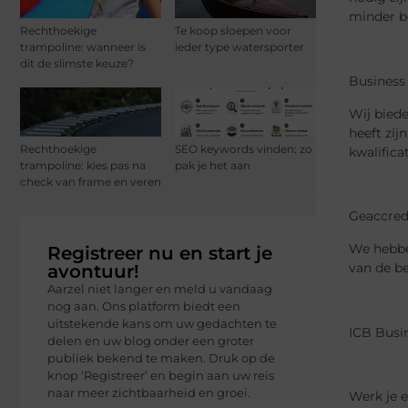
minder be
Rechthoekige
Te koop sloepen voor
trampoline: wanneer is
ieder type watersporter
dit de slimste keuze?
Business
Wij bied
heeft zij
Rechthoekige
SEO keywords vinden: zo
kwalifica
trampoline: kies pas na
pak je het aan
check van frame en veren
Geaccred
We hebbe
Registreer nu en start je
van de be
avontuur!
Aarzel niet langer en meld u vandaag
nog aan. Ons platform biedt een
uitstekende kans om uw gedachten te
ICB Bus
delen en uw blog onder een groter
publiek bekend te maken. Druk op de
knop ‘Registreer’ en begin aan uw reis
naar meer zichtbaarheid en groei.
Werk je 