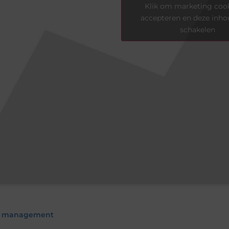
Klik om marketing cook
accepteren en deze inhou
schakelen
s management