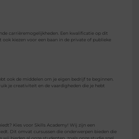
de carrièremogelijkheden. Een kwalificatie op dit
 ook kiezen voor een baan in de private of publieke
hebt ook de middelen om je eigen bedrijf te beginnen.
ik je creativiteit en de vaardigheden die je hebt
biedt? Kies voor Skills Academy! Wij zijn een
biedt. Dit omvat cursussen die onderwerpen bieden die
wij bieden al onze studenten, zoals onze studie snel,