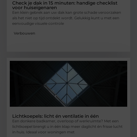
Check je dak in 15 minuten: handige checklist
voor huiseigenaren
Een klein gebrek aan uw dak kan grote schade veroorzaken
als het niet op tijd ontdekt wordt. Gelukkig kunt u met een
eenvoudige visuele controle
Verbouwen
Lichtkoepels: licht én ventilatie in één
Een donkere badkamer, overloop of werkruimte? Met een
lichtkoepel brengt u in één klap meer daglicht én frisse lucht
in huis. Ideaal voor woningen met