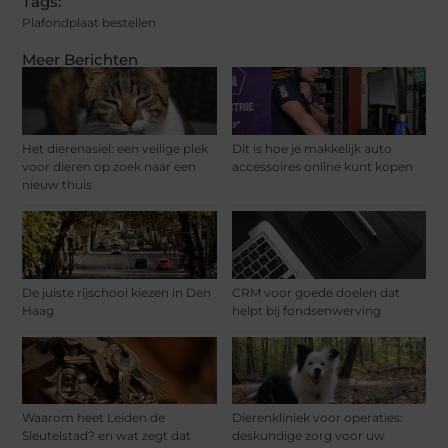
Tags:
Plafondplaat bestellen
Meer Berichten
Het dierenasiel: een veilige plek
Dit is hoe je makkelijk auto
voor dieren op zoek naar een
accessoires online kunt kopen
nieuw thuis
De juiste rijschool kiezen in Den
CRM voor goede doelen dat
Haag
helpt bij fondsenwerving
Waarom heet Leiden de
Dierenkliniek voor operaties:
Sleutelstad? en wat zegt dat
deskundige zorg voor uw