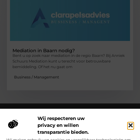
Mediation in Baarn nodig?
Bent u op zoek naar mediation in de regio Baarn? Bij Anniek
Schuurs Mediation kunt u terecht voor betrouwbare
bemiddeling. Of het nu gaat om
Business / Management
Wij respecteren uw
privacy en willen
Over Clarapelsadvies
transparantie bieden.
Clarapelsadvies.nl – Een wereld vol verhalen en inzichten.
Ontdek inspirerende blogs en artikelen over alles wat het
Wij maken gebruik van cookies en vergelijkbare technologieën om