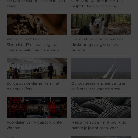
De juiste rijschool kiezen in Den
CRM voor goede doelen dat
Haag
helpt bij fondsenwerving
Waarom heet Leiden de
Dierenkliniek voor operaties:
Sleutelstad? en wat zegt dat
deskundige zorg voor uw
over uw veiligheid vandaag?
huisdier
Zorgeloos ondernemen met
Cursus zeezeilen: leer veilig en
heldere cijfers
zelfverzekerd varen op zee
Voordelen van vloeistofdichte
Rijexamen doen in Rijswijk: zo
vloeren
bereid je je optimaal voor