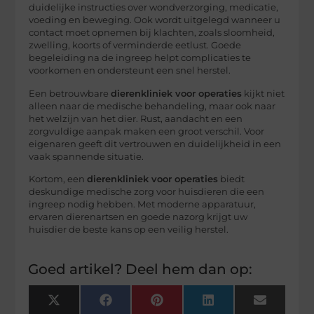
duidelijke instructies over wondverzorging, medicatie,
voeding en beweging. Ook wordt uitgelegd wanneer u
contact moet opnemen bij klachten, zoals sloomheid,
zwelling, koorts of verminderde eetlust. Goede
begeleiding na de ingreep helpt complicaties te
voorkomen en ondersteunt een snel herstel.
Een betrouwbare
dierenkliniek voor operaties
kijkt niet
alleen naar de medische behandeling, maar ook naar
het welzijn van het dier. Rust, aandacht en een
zorgvuldige aanpak maken een groot verschil. Voor
eigenaren geeft dit vertrouwen en duidelijkheid in een
vaak spannende situatie.
Kortom, een
dierenkliniek voor operaties
biedt
deskundige medische zorg voor huisdieren die een
ingreep nodig hebben. Met moderne apparatuur,
ervaren dierenartsen en goede nazorg krijgt uw
huisdier de beste kans op een veilig herstel.
Goed artikel? Deel hem dan op:
X
Facebook
Pinterest
LinkedIn
Email