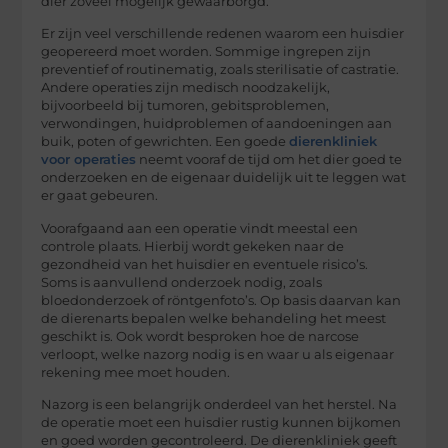
dier zoveel mogelijk gewaarborgd.
Er zijn veel verschillende redenen waarom een huisdier
geopereerd moet worden. Sommige ingrepen zijn
preventief of routinematig, zoals sterilisatie of castratie.
Andere operaties zijn medisch noodzakelijk,
bijvoorbeeld bij tumoren, gebitsproblemen,
verwondingen, huidproblemen of aandoeningen aan
buik, poten of gewrichten. Een goede
dierenkliniek
voor operaties
neemt vooraf de tijd om het dier goed te
onderzoeken en de eigenaar duidelijk uit te leggen wat
er gaat gebeuren.
Voorafgaand aan een operatie vindt meestal een
controle plaats. Hierbij wordt gekeken naar de
gezondheid van het huisdier en eventuele risico’s.
Soms is aanvullend onderzoek nodig, zoals
bloedonderzoek of röntgenfoto’s. Op basis daarvan kan
de dierenarts bepalen welke behandeling het meest
geschikt is. Ook wordt besproken hoe de narcose
verloopt, welke nazorg nodig is en waar u als eigenaar
rekening mee moet houden.
Nazorg is een belangrijk onderdeel van het herstel. Na
de operatie moet een huisdier rustig kunnen bijkomen
en goed worden gecontroleerd. De dierenkliniek geeft