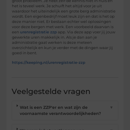
groot probleem. Je hebt zelf de kennis niet in huis en
het is teveel werk. Je schuift het altijd voor je uit
waardoor het uiteindelijk een grote berg administratie
wordt. Een eigenbedrijf moet leuk zijn en dat is het op
deze manier niet. Er bestaan echter wel oplossingen
voor deze bergen met werk. Een voorbeeld daarvan is
een
urenregistratie zzp
app. Via deze app voer jij jouw
gewerkte uren makkelijk in. Als je dan aan je
administratie gaat werken is deze meteen
overzichtelijk en kun je verder met de dingen waar jij
goed in bent.
https://keeping.nl/urenregistratie-zzp
Veelgestelde vragen
Wat is een ZZP'er en wat zijn de
▼
voornaamste verantwoordelijkheden?