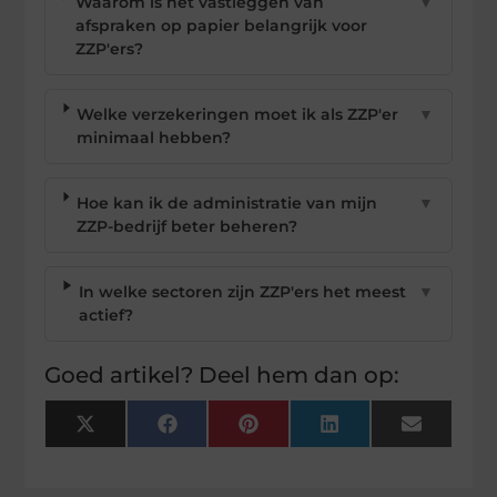
Waarom is het vastleggen van
▼
afspraken op papier belangrijk voor
ZZP'ers?
Welke verzekeringen moet ik als ZZP'er
▼
minimaal hebben?
Hoe kan ik de administratie van mijn
▼
ZZP-bedrijf beter beheren?
In welke sectoren zijn ZZP'ers het meest
▼
actief?
Goed artikel? Deel hem dan op:
X
Facebook
Pinterest
LinkedIn
Email
(Twitter)