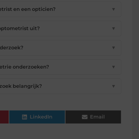
trist en een opticien?
▼
ptometrist uit?
▼
nderzoek?
▼
etrie onderzoeken?
▼
zoek belangrijk?
▼
LinkedIn
Email