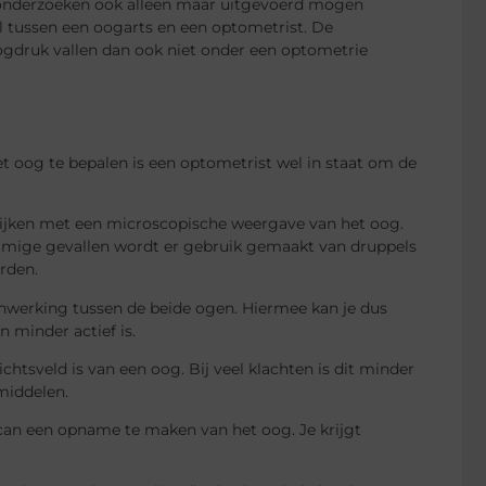
 onderzoeken ook alleen maar uitgevoerd mogen
il tussen een oogarts en een optometrist. De
ogdruk vallen dan ook niet onder een optometrie
t oog te bepalen is een optometrist wel in staat om de
elijken met een microscopische weergave van het oog.
mige gevallen wordt er gebruik gemaakt van druppels
rden.
enwerking tussen de beide ogen. Hiermee kan je dus
 minder actief is.
htsveld is van een oog. Bij veel klachten is dit minder
middelen.
can een opname te maken van het oog. Je krijgt