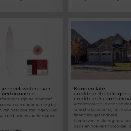
t je moet weten over
Kunnen late
s performance
creditcardbetalingen
creditcardscore beïnv
rformance zijn de maatstaf
Kredietscores zijn een van de
cces van een onderneming bij
kritische factoren bij het me
n van haar doelstellingen. Het
financiële gezondheid.
van de business performance
Kredietverstrekkers gebruike
bepalen hoe verantwoordelijk
enstverlening