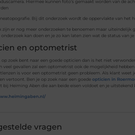
duscamera. Hiermee kunnen foto’s gemaakt worden van de achte
rden
neatopografie. Bij dit onderzoek wordt de oppervlakte van het h
k zijn er nog meer onderzoeken te benoemen maar uiteindelijk ge
onderzoek kan doen en je zo kan laten zien wat de status van je 
cien en optometrist
s op zoek bent naar een goede opticien dan is het niet verwonder
 In veel gevallen zal een optometrist ook de mogelijkheid hebben
tlenzen is voor een optometrist geen probleem. Als klant weet 
gen vertoont. Ben je op zoek naar een goede
opticien in Roerm
it bij Heiming Aben die aan beide eisen voldoet en je uitstekend 
www.heimingaben.nl/
gestelde vragen