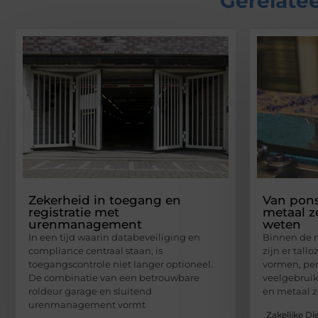
Gerelatee
Zekerheid in toegang en
Van pons
registratie met
metaal ze
urenmanagement
weten
In een tijd waarin databeveiliging en
Binnen de 
compliance centraal staan, is
zijn er tal
toegangscontrole niet langer optioneel.
vormen, per
De combinatie van een betrouwbare
veelgebruik
roldeur garage en sluitend
en metaal z
urenmanagement vormt
Zakelijke Di