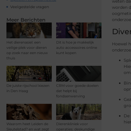
weten da
Veelgestelde vragen
worden do
oogmetin
Meer Berichten
onderzoe
Dive
Het dierenasiel: een
Dit is hoe je makkelijk
Hoewel he
veilige plek voor dieren
auto accessoires online
onderzoe
op zoek naar een nieuw
kunt kopen
thuis
Spl
Hie
om 
Bin
De juiste rijschool kiezen
CRM voor goede doelen
opm
in Den Haag
dat helpt bij
fondsenwerving
Gez
gro
De 
hie
Waarom heet Leiden de
Dierenkliniek voor
Sleutelstad? en wat zegt
operaties: deskundige