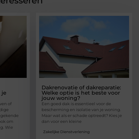
teresseren
Dakrenovatie of dakreparatie:
 je
Welke optie is het beste voor
jouw woning?
en of
Een goed dak is essentieel voor de
dige
bescherming en isolatie van je woning.
ongekende
Maar wat als er schade optreedt? Kies je
ook om
dan voor een kleine
g. Wie
Zakelijke Dienstverlening