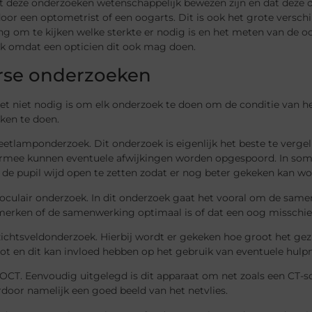
t deze onderzoeken wetenschappelijk bewezen zijn en dat deze
or een optometrist of een oogarts. Dit is ook het grote versch
g om te kijken welke sterkte er nodig is en het meten van de o
k omdat een opticien dit ook mag doen.
rse onderzoeken
t niet nodig is om elk onderzoek te doen om de conditie van he
ken te doen.
eetlamponderzoek. Dit onderzoek is eigenlijk het beste te verg
rmee kunnen eventuele afwijkingen worden opgespoord. In som
de pupil wijd open te zetten zodat er nog beter gekeken kan wo
oculair onderzoek. In dit onderzoek gaat het vooral om de sam
erken of de samenwerking optimaal is of dat een oog misschien
ichtsveldonderzoek. Hierbij wordt er gekeken hoe groot het gezic
ot en dit kan invloed hebben op het gebruik van eventuele hulp
OCT. Eenvoudig uitgelegd is dit apparaat om net zoals een CT-s
rdoor namelijk een goed beeld van het netvlies.