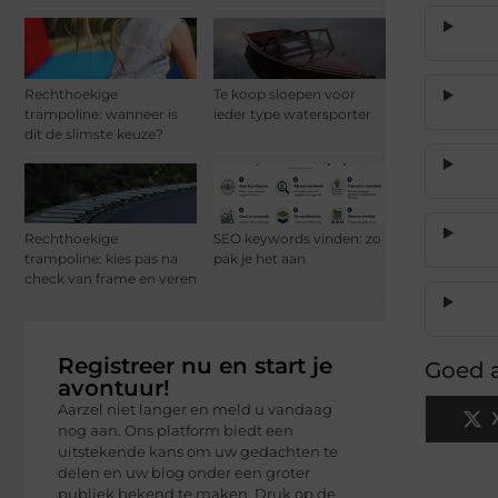
Rechthoekige
Te koop sloepen voor
trampoline: wanneer is
ieder type watersporter
dit de slimste keuze?
Rechthoekige
SEO keywords vinden: zo
trampoline: kies pas na
pak je het aan
check van frame en veren
Registreer nu en start je
Goed a
avontuur!
Aarzel niet langer en meld u vandaag
nog aan. Ons platform biedt een
uitstekende kans om uw gedachten te
delen en uw blog onder een groter
publiek bekend te maken. Druk op de