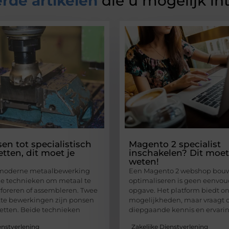
rde artikelen
die u mogelijk in
en tot specialistisch
Magento 2 specialist
tten, dit moet je
inschakelen? Dit moet
weten!
moderne metaalbewerking
Een Magento 2 webshop bouw
loze technieken om metaal te
optimaliseren is geen eenvou
foreren of assembleren. Twee
opgave. Het platform biedt 
te bewerkingen zijn ponsen
mogelijkheden, maar vraagt 
etten. Beide technieken
diepgaande kennis en ervarin
enstverlening
Zakelijke Dienstverlening