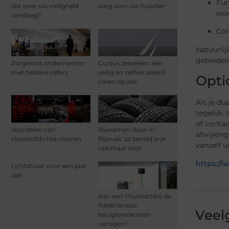
Fun
dat over uw veiligheid
zorg voor uw huisdier
wo
vandaag?
Cor
Natuurlij
gebieden 
Zorgeloos ondernemen
Cursus zeezeilen: leer
met heldere cijfers
veilig en zelfverzekerd
Opti
varen op zee
Als je du
tegelijk.
of contac
Voordelen van
Rijexamen doen in
afwijkin
vloeistofdichte vloeren
Rijswijk: zo bereid je je
vanzelf u
optimaal voor
https://
Lichtstraat voor een plat
dak
Kan een thuisbatterij de
Nederlandse
Veel
terugleverkosten
verlagen?