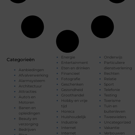
Energie
Onderwijs
Categorieën
Entertainment
Particuliere
Eten en drinken
dienstverlening
Aanbiedingen
Financieel
Rechten
Afvalverwerking
Fotografie
Relatie
Alarmsysteem
Geschenken
Sport
Architectuur
Gezondheid
Telefonie
Attracties
Groothandel
Testing
Auto's en
Hobby en vrije
Toerisme
Motoren
tijd
Tuin en
Banen en
Horeca
buitenleven
opleidingen
Huishoudelijk
Tweewielers
Beauty en
Industrie
Uncategorized
verzorging
Internet
Vakantie
Bedrijven
Internet
Verbouwen
Blog