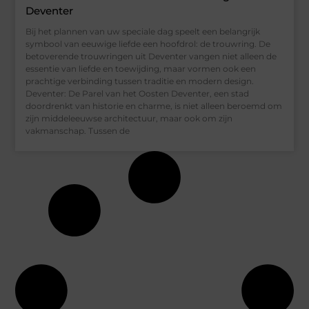
Deventer
Bij het plannen van uw speciale dag speelt een belangrijk
symbool van eeuwige liefde een hoofdrol: de trouwring. De
betoverende trouwringen uit Deventer vangen niet alleen de
essentie van liefde en toewijding, maar vormen ook een
prachtige verbinding tussen traditie en modern design.
Deventer: De Parel van het Oosten Deventer, een stad
doordrenkt van historie en charme, is niet alleen beroemd om
zijn middeleeuwse architectuur, maar ook om zijn
vakmanschap. Tussen de