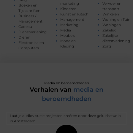
marketing
Vervoer en
Boeken en
Kinderen
transport
Tijdschriften
Kunst en Kitsch
Winkelen
Business /
Management
Woning en Tuin
Management
Marketing
Woningen
Cadeau
Media
Zakelijk
Dienstverlening
Meubels
Zakelijke
Dieren
Mode en
dienstverlening
Electronica en
Kleding
Zorg
Computers
Media en beroemdheden
Verhalen van
media en
beroemdheden
Laat je audiovisuele projecten creëren door deze geluidsstudio
in Amsterdam