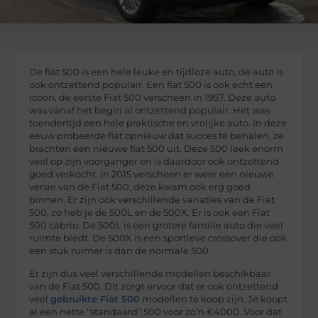
De fiat 500 is een hele leuke en tijdloze auto, de auto is
ook ontzettend populair. Een fiat 500 is ook echt een
icoon, de eerste Fiat 500 verscheen in 1957. Deze auto
was vanaf het begin al ontzettend populair. Het was
toendertijd een hele praktische en vrolijke auto. In deze
eeuw probeerde fiat opnieuw dat succes te behalen, ze
brachten een nieuwe fiat 500 uit. Deze 500 leek enorm
veel op zijn voorganger en is daardoor ook ontzettend
goed verkocht. In 2015 verscheen er weer een nieuwe
versie van de Fiat 500, deze kwam ook erg goed
binnen. Er zijn ook verschillende variaties van de Fiat
500, zo heb je de 500L en de 500X. Er is ook een Fiat
500 cabrio. De 500L is een grotere familie auto die veel
ruimte biedt. De 500X is een sportieve crossover die ook
een stuk ruimer is dan de normale 500.
Er zijn dus veel verschillende modellen beschikbaar
van de Fiat 500. Dit zorgt ervoor dat er ook ontzettend
veel
gebruikte Fiat 500
modellen te koop zijn. Je koopt
al een nette “standaard” 500 voor zo’n €4000. Voor dat