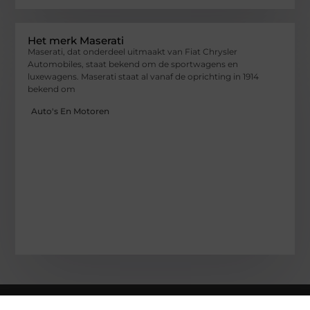
Het merk Maserati
Maserati, dat onderdeel uitmaakt van Fiat Chrysler
Automobiles, staat bekend om de sportwagens en
luxewagens. Maserati staat al vanaf de oprichting in 1914
bekend om
Auto's En Motoren