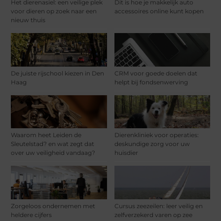
Het dierenasiel: een veilige plek
Dit is hoe je makkelijk auto
voor dieren op zoek naar een
accessoires online kunt kopen
nieuw thuis
De juiste rijschool kiezen in Den
CRM voor goede doelen dat
Haag
helpt bij fondsenwerving
Waarom heet Leiden de
Dierenkliniek voor operaties:
Sleutelstad? en wat zegt dat
deskundige zorg voor uw
over uw veiligheid vandaag?
huisdier
Zorgeloos ondernemen met
Cursus zeezeilen: leer veilig en
heldere cijfers
zelfverzekerd varen op zee