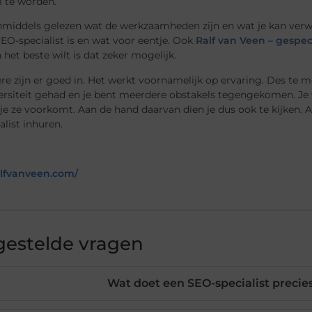
l te worden.
nmiddels gelezen wat de werkzaamheden zijn en wat je kan verwa
SEO-specialist is en wat voor eentje. Ook
Ralf van Veen – gespec
 het beste wilt is dat zeker mogelijk.
e zijn er goed in. Het werkt voornamelijk op ervaring. Des te m
ersiteit gehad en je bent meerdere obstakels tegengekomen. J
 je ze voorkomt. Aan de hand daarvan dien je dus ook te kijken. 
alist inhuren.
ralfvanveen.com/
gestelde vragen
Wat doet een SEO-specialist precie