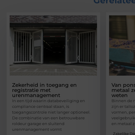
Gerelatee
Zekerheid in toegang en
Van pons
registratie met
metaal ze
urenmanagement
weten
In een tijd waarin databeveiliging en
Binnen de 
compliance centraal staan, is
zijn er tal
toegangscontrole niet langer optioneel.
vormen, per
De combinatie van een betrouwbare
veelgebruik
roldeur garage en sluitend
en metaal z
urenmanagement vormt
Zakelijke Di