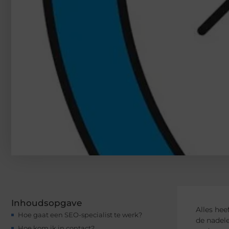
Inhoudsopgave
Alles hee
Hoe gaat een SEO-specialist te werk?
de nadele
Hoe kom ik in contact?