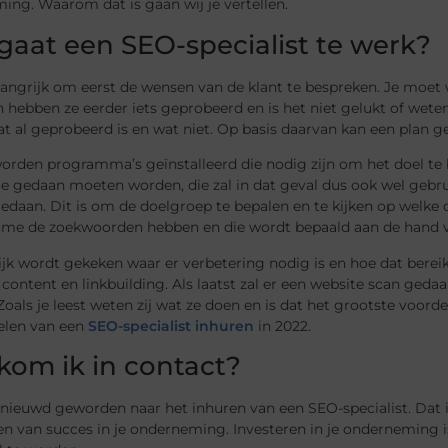
ng. Waarom dat is gaan wij je vertellen.
gaat een SEO-specialist te werk?
langrijk om eerst de wensen van de klant te bespreken. Je moet
 hebben ze eerder iets geprobeerd en is het niet gelukt of wete
at al geprobeerd is en wat niet. Op basis daarvan kan een plan
rden programma’s geïnstalleerd die nodig zijn om het doel te b
ie gedaan moeten worden, die zal in dat geval dus ook wel gebr
gedaan. Dit is om de doelgroep te bepalen en te kijken op welk
ume de zoekwoorden hebben en die wordt bepaald aan de hand v
ijk wordt gekeken waar er verbetering nodig is en hoe dat berei
 content en linkbuilding. Als laatst zal er een website scan ged
Zoals je leest weten zij wat ze doen en is dat het grootste voorde
elen van een
SEO-specialist inhuren
in 2022.
kom ik in contact?
nieuwd geworden naar het inhuren van een SEO-specialist. Dat i
en van succes in je onderneming. Investeren in je onderneming 