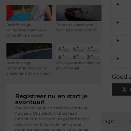
Rechthoekige
Te koop sloepen voor
trampoline: wanneer is
ieder type watersporter
dit de slimste keuze?
Rechthoekige
SEO keywords vinden: zo
trampoline: kies pas na
pak je het aan
check van frame en veren
Goed a
Registreer nu en start je
avontuur!
Aarzel niet langer en meld u vandaag
nog aan. Ons platform biedt een
uitstekende kans om uw gedachten te
Tags:
delen en uw blog onder een groter
publiek bekend te maken. Druk op de