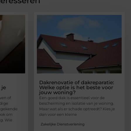
teresseren
Dakrenovatie of dakreparatie:
 je
Welke optie is het beste voor
jouw woning?
en of
Een goed dak is essentieel voor de
dige
bescherming en isolatie van je woning.
ongekende
Maar wat als er schade optreedt? Kies je
ook om
dan voor een kleine
g. Wie
Zakelijke Dienstverlening