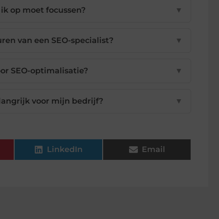
 ik op moet focussen?
▼
huren van een SEO-specialist?
▼
or SEO-optimalisatie?
▼
langrijk voor mijn bedrijf?
▼
LinkedIn
Email