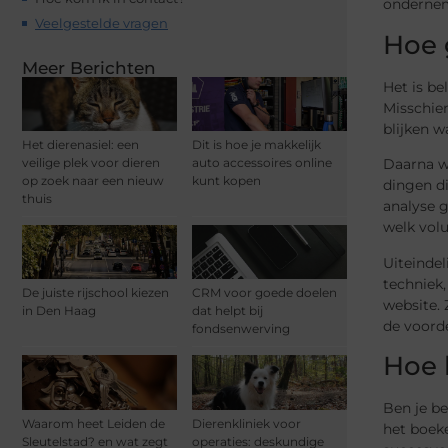
ondernemi
Veelgestelde vragen
Hoe 
Meer Berichten
Het is be
Misschien
blijken w
Het dierenasiel: een
Dit is hoe je makkelijk
veilige plek voor dieren
auto accessoires online
Daarna wo
op zoek naar een nieuw
kunt kopen
dingen d
thuis
analyse 
welk vol
Uiteindel
techniek,
De juiste rijschool kiezen
CRM voor goede doelen
website. 
in Den Haag
dat helpt bij
de voord
fondsenwerving
Hoe 
Ben je be
Waarom heet Leiden de
Dierenkliniek voor
het boek
Sleutelstad? en wat zegt
operaties: deskundige