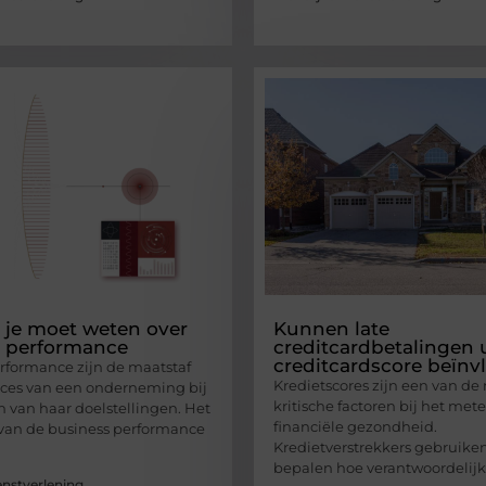
t je moet weten over
Kunnen late
s performance
creditcardbetalingen
creditcardscore beïnv
rformance zijn de maatstaf
Kredietscores zijn een van de
cces van een onderneming bij
kritische factoren bij het me
n van haar doelstellingen. Het
financiële gezondheid.
van de business performance
Kredietverstrekkers gebruike
bepalen hoe verantwoordelijk
enstverlening