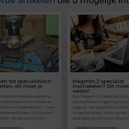
rde artikelen
die u mogelijk in
en tot specialistisch
Magento 2 specialist
tten, dit moet je
inschakelen? Dit moet
weten!
moderne metaalbewerking
Een Magento 2 webshop bouw
loze technieken om metaal te
optimaliseren is geen eenvou
foreren of assembleren. Twee
opgave. Het platform biedt 
te bewerkingen zijn ponsen
mogelijkheden, maar vraagt 
etten. Beide technieken
diepgaande kennis en ervarin
enstverlening
Zakelijke Dienstverlening