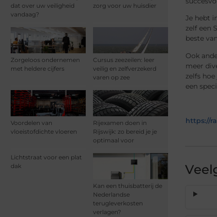
succesvo
dat over uw veiligheid
zorg voor uw huisdier
vandaag?
Je hebt i
zelf een 
beste van
Ook ander
Zorgeloos ondernemen
Cursus zeezeilen: leer
meer div
met heldere cijfers
veilig en zelfverzekerd
zelfs hoe
varen op zee
een speci
https://
Voordelen van
Rijexamen doen in
vloeistofdichte vloeren
Rijswijk: zo bereid je je
optimaal voor
Lichtstraat voor een plat
Veel
dak
Kan een thuisbatterij de
Nederlandse
terugleverkosten
verlagen?