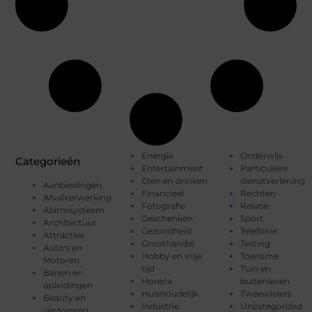
Energie
Onderwijs
Categorieën
Entertainment
Particuliere
Eten en drinken
dienstverlening
Aanbiedingen
Financieel
Rechten
Afvalverwerking
Fotografie
Relatie
Alarmsysteem
Geschenken
Sport
Architectuur
Gezondheid
Telefonie
Attracties
Groothandel
Testing
Auto's en
Hobby en vrije
Toerisme
Motoren
tijd
Tuin en
Banen en
Horeca
buitenleven
opleidingen
Huishoudelijk
Tweewielers
Beauty en
Industrie
Uncategorized
verzorging