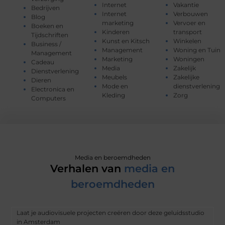
Internet
Vakantie
Bedrijven
Internet
Verbouwen
Blog
marketing
Vervoer en
Boeken en
Kinderen
transport
Tijdschriften
Kunst en Kitsch
Winkelen
Business /
Management
Woning en Tuin
Management
Marketing
Woningen
Cadeau
Media
Zakelijk
Dienstverlening
Meubels
Zakelijke
Dieren
Mode en
dienstverlening
Electronica en
Kleding
Zorg
Computers
Media en beroemdheden
Verhalen van
media en
beroemdheden
Laat je audiovisuele projecten creëren door deze geluidsstudio
in Amsterdam