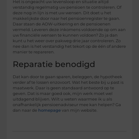
Het is ongeacht uw levensloop en situatie altijd
verstandig regelmatig uw pensioen te controleren. Of
deze nog in lijn is met uw wensen. Dit doet u het
makkelijkste door naar het pensioenregister te gaan.
Daar staan de AOW-uitkering en de pensioenen
vermeld. Leveren deze inkomens voldoende op om aan
uw financiële wensen te kunnen voldoen? Zo ja dan
kunt u het weer over pakweg drie jaar controleren. Zo
nee dan is het verstandig het tekort op de één of andere
manier te repareren.
Reparatie benodigd
Dat kan door te gaan sparen, beleggen, de hypotheek
verder af te lossen enzovoort. Wat het beste bij u past is
maatwerk. Daar is geen standaard antwoord op te
geven. Dat is maar goed ook, mijn werk moet wel
uitdagend blijven. Wilt u weten waarmee ik u als
onafhankelijk pensioenadviseur mee kan helpen? Ga
dan naar de
homepage
van mijn website.