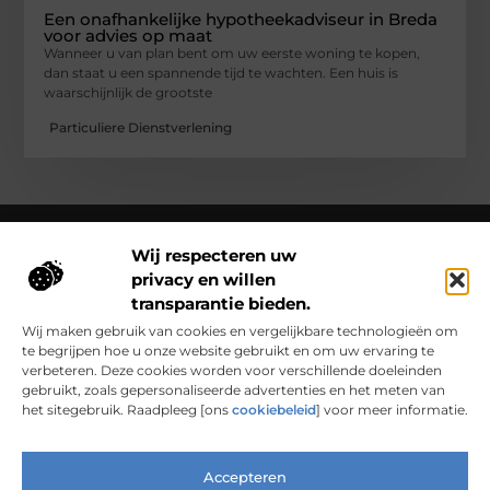
Een onafhankelijke hypotheekadviseur in Breda
voor advies op maat
Wanneer u van plan bent om uw eerste woning te kopen,
dan staat u een spannende tijd te wachten. Een huis is
waarschijnlijk de grootste
Particuliere Dienstverlening
Wij respecteren uw
privacy en willen
Over Clarapelsadvies
transparantie bieden.
Clarapelsadvies.nl – Een wereld vol verhalen en inzichten.
Ontdek inspirerende blogs en artikelen over alles wat het
Wij maken gebruik van cookies en vergelijkbare technologieën om
dagelijks leven boeiend maakt.
te begrijpen hoe u onze website gebruikt en om uw ervaring te
verbeteren. Deze cookies worden voor verschillende doeleinden
Bericht categorie
gebruikt, zoals gepersonaliseerde advertenties en het meten van
het sitegebruik. Raadpleeg [ons
cookiebeleid
] voor meer informatie.
Accepteren
Main Links