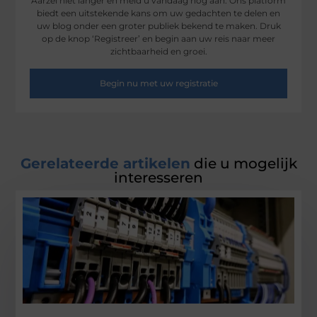
Aarzel niet langer en meld u vandaag nog aan. Ons platform
biedt een uitstekende kans om uw gedachten te delen en
uw blog onder een groter publiek bekend te maken. Druk
op de knop ‘Registreer’ en begin aan uw reis naar meer
zichtbaarheid en groei.
Begin nu met uw registratie
Gerelateerde artikelen
die u mogelijk
interesseren