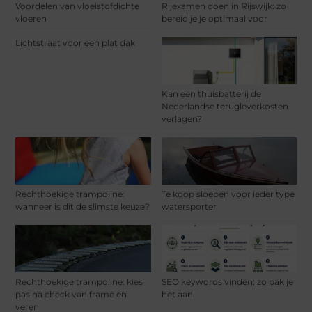
Voordelen van vloeistofdichte
Rijexamen doen in Rijswijk: zo
vloeren
bereid je je optimaal voor
Lichtstraat voor een plat dak
Kan een thuisbatterij de
Nederlandse terugleverkosten
verlagen?
Rechthoekige trampoline:
Te koop sloepen voor ieder type
wanneer is dit de slimste keuze?
watersporter
Rechthoekige trampoline: kies
SEO keywords vinden: zo pak je
pas na check van frame en
het aan
veren