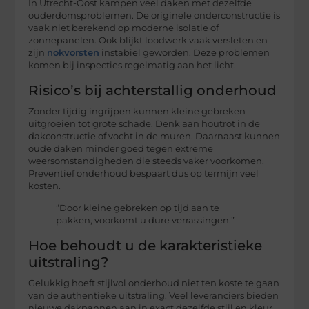
In Utrecht-Oost kampen veel daken met dezelfde
ouderdomsproblemen. De originele onderconstructie is
vaak niet berekend op moderne isolatie of
zonnepanelen. Ook blijkt loodwerk vaak versleten en
zijn
nokvorsten
instabiel geworden. Deze problemen
komen bij inspecties regelmatig aan het licht.
Risico’s bij achterstallig onderhoud
Zonder tijdig ingrijpen kunnen kleine gebreken
uitgroeien tot grote schade. Denk aan houtrot in de
dakconstructie of vocht in de muren. Daarnaast kunnen
oude daken minder goed tegen extreme
weersomstandigheden die steeds vaker voorkomen.
Preventief onderhoud bespaart dus op termijn veel
kosten.
“Door kleine gebreken op tijd aan te
pakken, voorkomt u dure verrassingen.”
Hoe behoudt u de karakteristieke
uitstraling?
Gelukkig hoeft stijlvol onderhoud niet ten koste te gaan
van de authentieke uitstraling. Veel leveranciers bieden
nieuwe dakpannen aan in exact dezelfde stijl en kleur