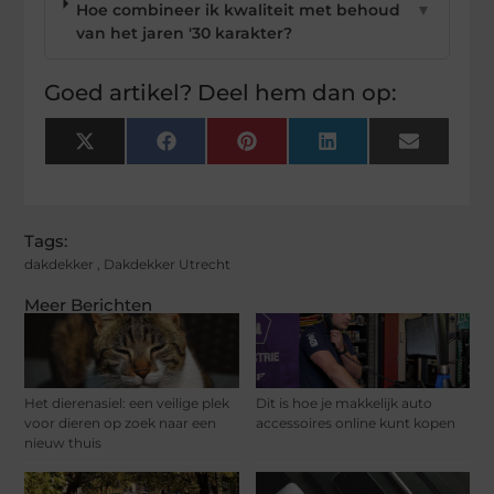
Hoe combineer ik kwaliteit met behoud
▼
van het jaren '30 karakter?
Goed artikel? Deel hem dan op:
X
Facebook
Pinterest
LinkedIn
Email
(Twitter)
Tags:
dakdekker
,
Dakdekker Utrecht
Meer Berichten
Het dierenasiel: een veilige plek
Dit is hoe je makkelijk auto
voor dieren op zoek naar een
accessoires online kunt kopen
nieuw thuis