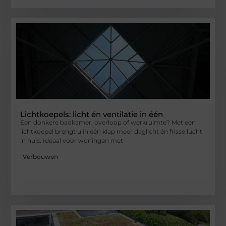
Lichtkoepels: licht én ventilatie in één
Een donkere badkamer, overloop of werkruimte? Met een
lichtkoepel brengt u in één klap meer daglicht én frisse lucht
in huis. Ideaal voor woningen met
Verbouwen